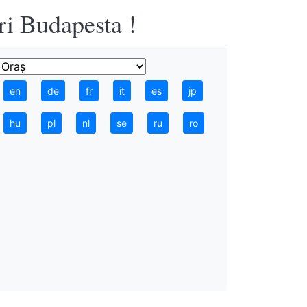
ri Budapesta !
en
de
fr
it
es
jp
hu
pl
nl
se
ru
ro