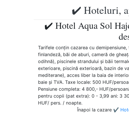
✔️ Hoteluri, 
✔️ Hotel Aqua Sol Haj
de
Tarifele conţin cazarea cu demipensiune, 
finlandeză, băi de aburi, cameră de gheață,
odihnă), piscinele strandului şi băii terma
exterioare, piscină exterioară, bazin de val
mediterane), acces liber la baia de inte
baie şi TVA. Taxe locale: 500 HUF/persoa
Pensiune completa: 4 800,- HUF/persoană
pentru copii (pat extra): 0 - 3,99 ani: 3 3
HUF/ pers. / noapte.
Înapoi la cazare
✔️ Hot