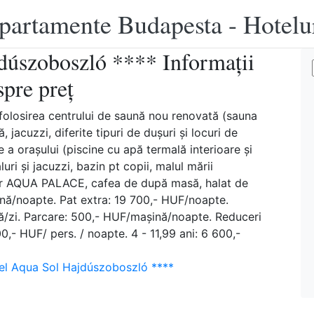
apartamente Budapesta - Hotelu
dúszoboszló **** Informații
spre preț
folosirea centrului de saună nou renovată (sauna
 jacuzzi, diferite tipuri de dușuri și locuri de
le a oraşului (piscine cu apă termală interioare şi
uri şi jacuzzi, bazin pt copii, malul mării
rior AQUA PALACE, cafea de după masă, halat de
nă/noapte. Pat extra: 19 700,- HUF/noapte.
/zi. Parcare: 500,- HUF/maşină/noapte. Reduceri
00,- HUF/ pers. / noapte. 4 - 11,99 ani: 6 600,-
el Aqua Sol Hajdúszoboszló ****