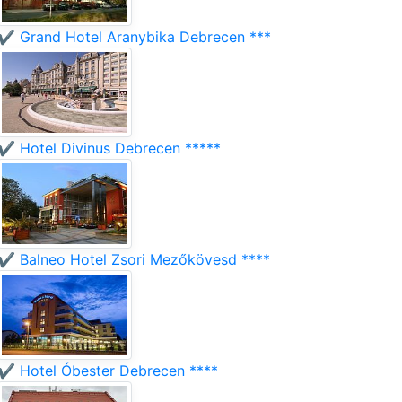
✔️ Grand Hotel Aranybika Debrecen ***
✔️ Hotel Divinus Debrecen *****
✔️ Balneo Hotel Zsori Mezőkövesd ****
✔️ Hotel Óbester Debrecen ****