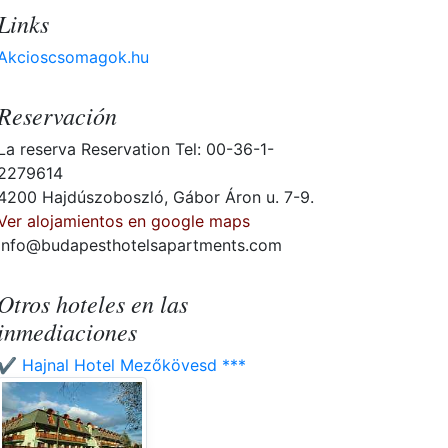
Links
Akcioscsomagok.hu
Reservación
La reserva Reservation Tel: 00-36-1-
2279614
4200 Hajdúszoboszló, Gábor Áron u. 7-9.
Ver alojamientos en google maps
info@budapesthotelsapartments.com
Otros hoteles en las
inmediaciones
✔️ Hajnal Hotel Mezőkövesd ***