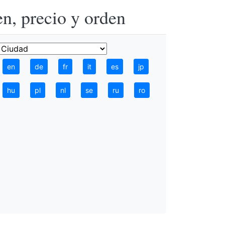
n, precio y orden
en
de
fr
it
es
jp
hu
pl
nl
se
ru
ro