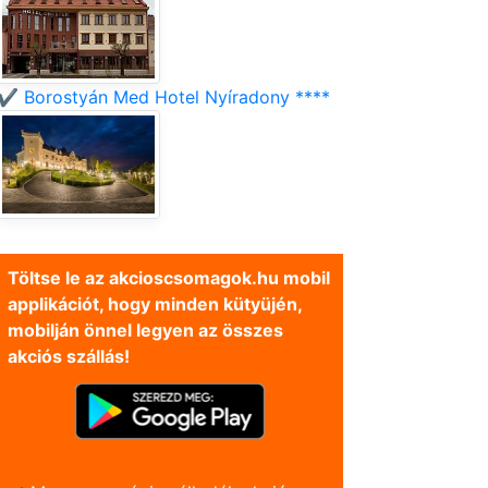
✔️ Borostyán Med Hotel Nyíradony ****
Töltse le az akcioscsomagok.hu mobil
applikációt, hogy minden kütyüjén,
mobilján önnel legyen az összes
akciós szállás!