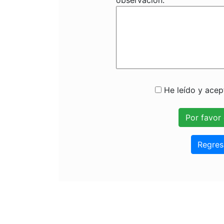
observación:
He leído y acept
Regres