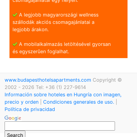
A legjobb magyarországi wellness
szállodák akciós csomagajánlatai a
legjobb árakon.
A mobilalkalmazás letöltésével gyorsan
és egyszerũen foglalhat.
www.budapesthotelsapartments.com
Copyright ©
2002 - 2026 Tel: +36 (1) 227-9614
Información sobre hoteles en Hungría con imagen,
precio y orden
|
Condiciones generales de uso.
|
Política de privacidad