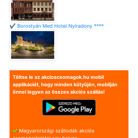
✔️ Borostyán Med Hotel Nyíradony ****
Töltse le az akcioscsomagok.hu mobil
applikációt, hogy minden kütyüjén, mobilján
önnel legyen az összes akciós szállás!
Magyarországi szállodák akciós
csomagajánlatai egy helyen.