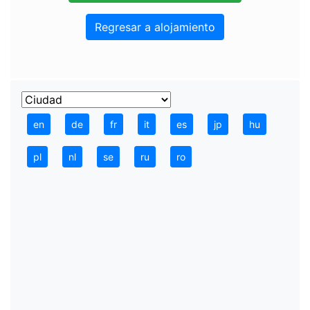
Regresar a alojamiento
en
de
fr
it
es
jp
hu
pl
nl
se
ru
ro