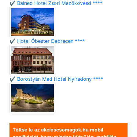
✔️ Balneo Hotel Zsori Mezőkövesd ****
✔️ Hotel Óbester Debrecen ****
✔️ Borostyán Med Hotel Nyíradony ****
Töltse le az akcioscsomagok.hu mobil