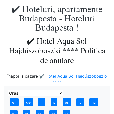
✔️ Hoteluri, apartamente
Budapesta - Hoteluri
Budapesta !
✔️ Hotel Aqua Sol
Hajdúszoboszló **** Politica
de anulare
Înapoi la cazare
✔️ Hotel Aqua Sol Hajdúszoboszló
****
en
de
fr
it
es
jp
hu