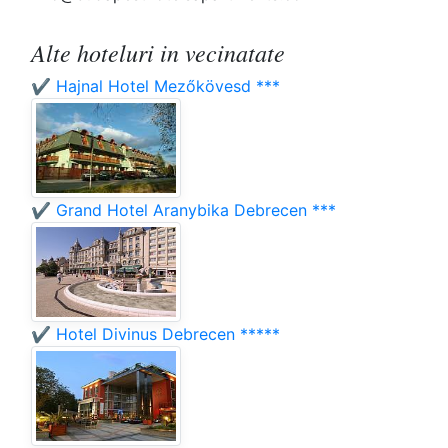
Alte hoteluri in vecinatate
✔️ Hajnal Hotel Mezőkövesd ***
✔️ Grand Hotel Aranybika Debrecen ***
✔️ Hotel Divinus Debrecen *****