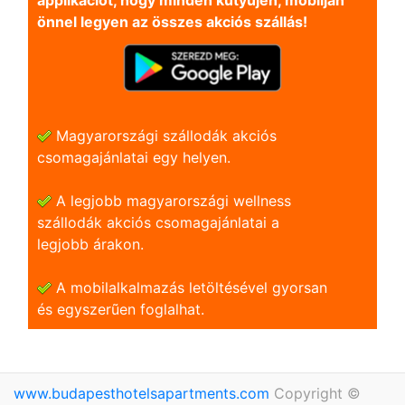
applikációt, hogy minden kütyüjén, mobilján
önnel legyen az összes akciós szállás!
Magyarországi szállodák akciós
csomagajánlatai egy helyen.
A legjobb magyarországi wellness
szállodák akciós csomagajánlatai a
legjobb árakon.
A mobilalkalmazás letöltésével gyorsan
és egyszerũen foglalhat.
www.budapesthotelsapartments.com
Copyright ©