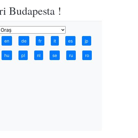
ri Budapesta !
en
de
fr
it
es
jp
hu
pl
nl
se
ru
ro