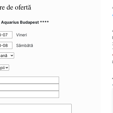
re de ofertă
l Aquarius Budapest ****
Vineri
Sâmbătă