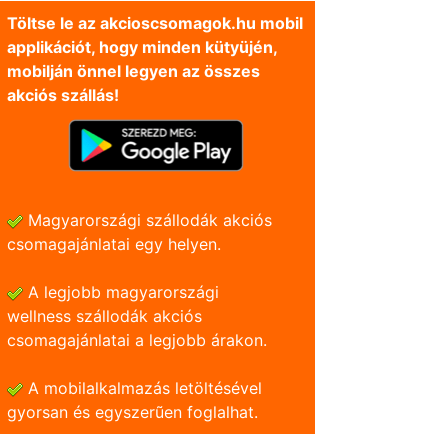
Töltse le az akcioscsomagok.hu mobil
applikációt, hogy minden kütyüjén,
mobilján önnel legyen az összes
akciós szállás!
Magyarországi szállodák akciós
csomagajánlatai egy helyen.
A legjobb magyarországi
wellness szállodák akciós
csomagajánlatai a legjobb árakon.
A mobilalkalmazás letöltésével
gyorsan és egyszerũen foglalhat.