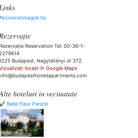
Links
Akcioscsomagok.hu
Rezervaţie
Rezervaţie Reservation Tel: 00-36-1-
2279614
1225 Budapest, Nagytétényi út 372.
Vizualizați locații în Google Maps
info@budapesthotelsapartments.com
Alte hoteluri in vecinatate
✔️ Belle Fleur Panzió