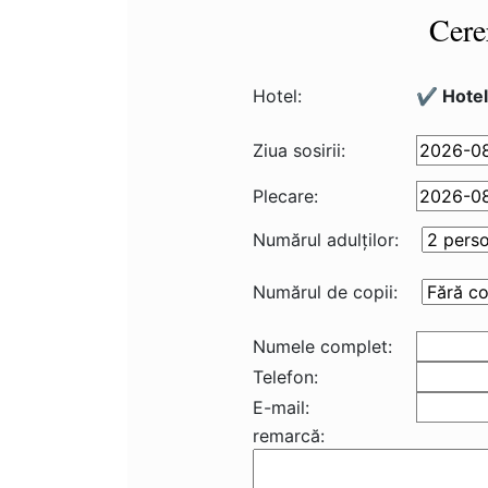
Cere
Hotel:
✔️ Hote
Ziua sosirii:
Plecare:
Numărul adulţilor:
Numărul de copii:
Numele complet:
Telefon:
E-mail:
remarcă: