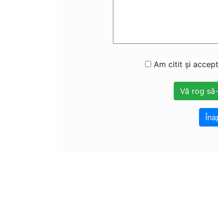
Am citit și accept
Îna