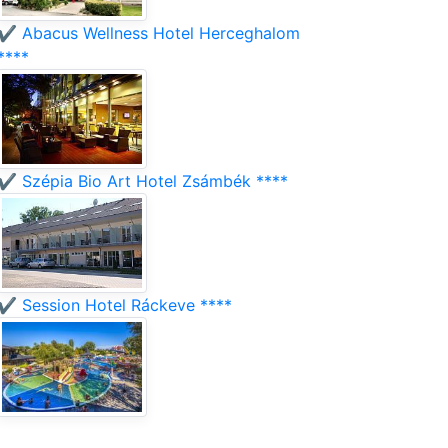
✔️ Abacus Wellness Hotel Herceghalom
****
✔️ Szépia Bio Art Hotel Zsámbék ****
✔️ Session Hotel Ráckeve ****