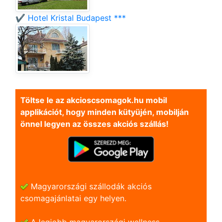
✔️ Hotel Kristal Budapest ***
Töltse le az akcioscsomagok.hu mobil
applikációt, hogy minden kütyüjén, mobilján
önnel legyen az összes akciós szállás!
Magyarországi szállodák akciós
csomagajánlatai egy helyen.
A legjobb magyarországi wellness