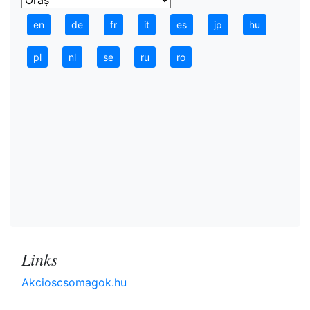
en
de
fr
it
es
jp
hu
pl
nl
se
ru
ro
Links
Akcioscsomagok.hu