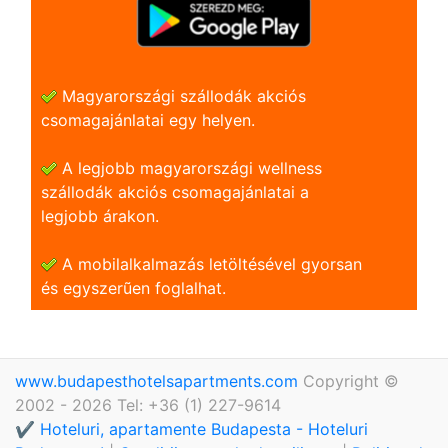
Magyarországi szállodák akciós
csomagajánlatai egy helyen.
A legjobb magyarországi wellness
szállodák akciós csomagajánlatai a
legjobb árakon.
A mobilalkalmazás letöltésével gyorsan
és egyszerũen foglalhat.
www.budapesthotelsapartments.com
Copyright ©
2002 - 2026 Tel: +36 (1) 227-9614
✔️ Hoteluri, apartamente Budapesta - Hoteluri