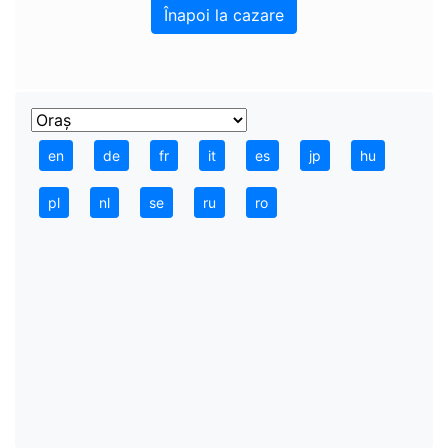
Înapoi la cazare
en
de
fr
it
es
jp
hu
pl
nl
se
ru
ro