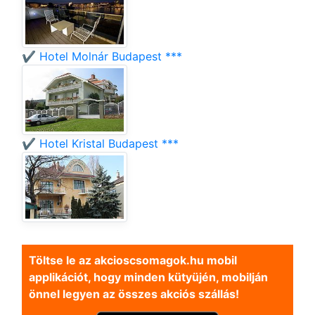
✔️ Hotel Molnár Budapest ***
✔️ Hotel Kristal Budapest ***
Töltse le az akcioscsomagok.hu mobil
applikációt, hogy minden kütyüjén, mobilján
önnel legyen az összes akciós szállás!