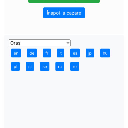
Înapoi la cazare
en
de
fr
it
es
jp
hu
pl
nl
se
ru
ro