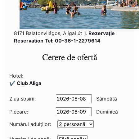
8171 Balatonvilágos, Aligai út 1.
Rezervaţie
Reservation Tel: 00-36-1-2279614
Cerere de ofertă
Hotel:
✔️ Club Aliga
Ziua sosirii:
Sâmbătă
Plecare:
Duminică
Numărul adulţilor: