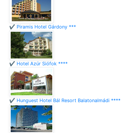
✔️ Piramis Hotel Gárdony ***
✔️ Hotel Azúr Siófok ****
✔️ Hunguest Hotel Bál Resort Balatonalmádi ****