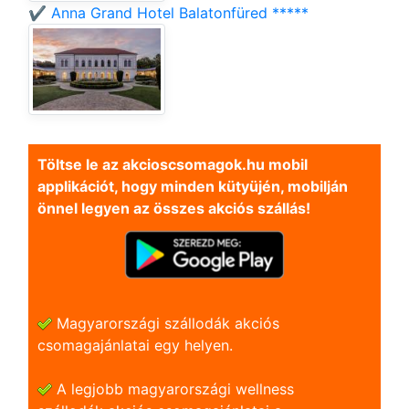
✔️ Anna Grand Hotel Balatonfüred *****
Töltse le az akcioscsomagok.hu mobil
applikációt, hogy minden kütyüjén, mobilján
önnel legyen az összes akciós szállás!
Magyarországi szállodák akciós
csomagajánlatai egy helyen.
A legjobb magyarországi wellness