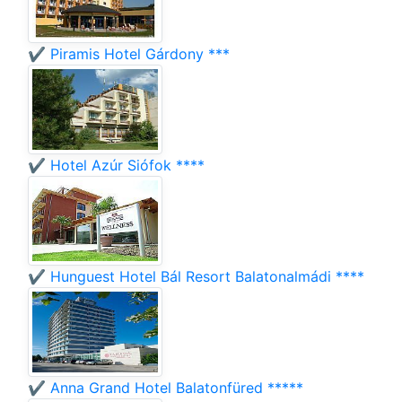
✔️ Piramis Hotel Gárdony ***
✔️ Hotel Azúr Siófok ****
✔️ Hunguest Hotel Bál Resort Balatonalmádi ****
✔️ Anna Grand Hotel Balatonfüred *****