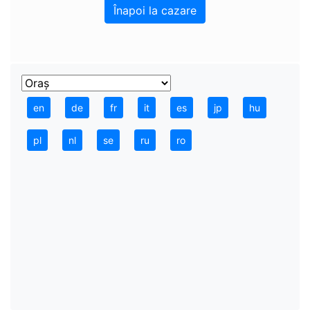
Înapoi la cazare
en
de
fr
it
es
jp
hu
pl
nl
se
ru
ro