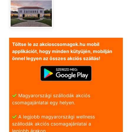
Töltse le az akcioscsomagok.hu mobil
applikációt, hogy minden kütyüjén, mobilján
önnel legyen az összes akciós szállás!
Magyarországi szállodák akciós
csomagajánlatai egy helyen.
A legjobb magyarországi wellness
szállodák akciós csomagajánlatai a
legjobb árakon.