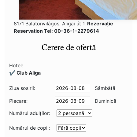
8171 Balatonvilágos, Aligai út 1.
Rezervaţie
Reservation Tel: 00-36-1-2279614
Cerere de ofertă
Hotel:
✔️ Club Aliga
Ziua sosirii:
Sâmbătă
Plecare:
Duminică
Numărul adulţilor:
Numărul de copii: