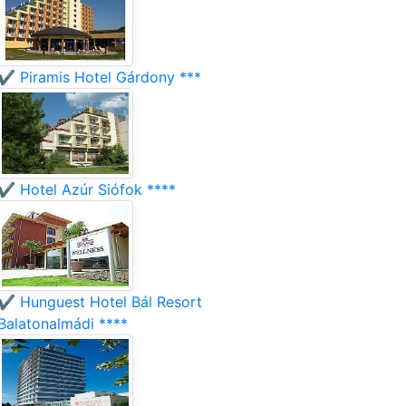
✔️ Piramis Hotel Gárdony ***
✔️ Hotel Azúr Siófok ****
✔️ Hunguest Hotel Bál Resort
Balatonalmádi ****