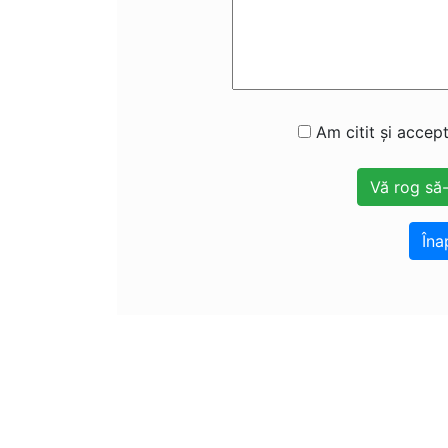
Am citit și accept
Îna