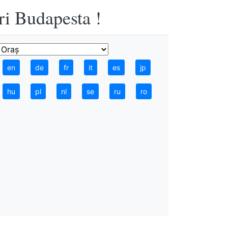
ri Budapesta !
en
de
fr
it
es
jp
hu
pl
nl
se
ru
ro