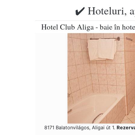
✔️ Hoteluri, 
Hotel Club Aliga - baie în hot
8171 Balatonvilágos, Aligai út 1.
Rezerva