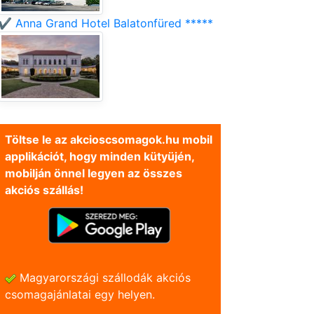
✔️ Anna Grand Hotel Balatonfüred *****
Töltse le az akcioscsomagok.hu mobil
applikációt, hogy minden kütyüjén,
mobilján önnel legyen az összes
akciós szállás!
Magyarországi szállodák akciós
csomagajánlatai egy helyen.