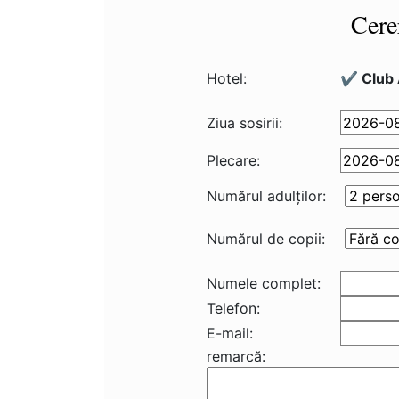
Cere
Hotel:
✔️ Club 
Ziua sosirii:
Plecare:
Numărul adulţilor:
Numărul de copii:
Numele complet:
Telefon:
E-mail:
remarcă: