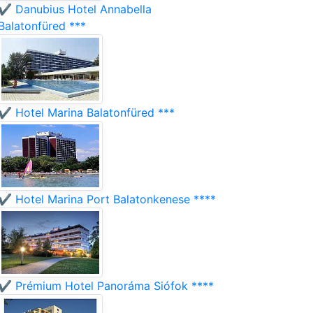
✔️ Danubius Hotel Annabella
Balatonfüred ***
✔️ Hotel Marina Balatonfüred ***
✔️ Hotel Marina Port Balatonkenese ****
✔️ Prémium Hotel Panoráma Siófok ****