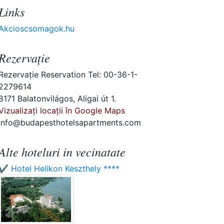
Links
Akcioscsomagok.hu
Rezervaţie
Rezervaţie Reservation Tel: 00-36-1-
2279614
8171 Balatonvilágos, Aligai út 1.
Vizualizați locații în Google Maps
info@budapesthotelsapartments.com
Alte hoteluri in vecinatate
✔️ Hotel Helikon Keszthely ****