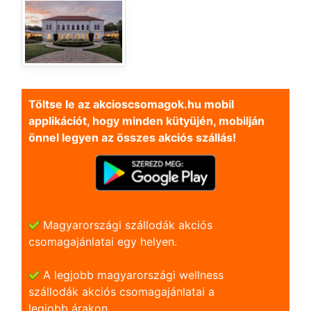
Töltse le az akcioscsomagok.hu mobil
applikációt, hogy minden kütyüjén, mobilján
önnel legyen az összes akciós szállás!
Magyarországi szállodák akciós
csomagajánlatai egy helyen.
A legjobb magyarországi wellness
szállodák akciós csomagajánlatai a
legjobb árakon.