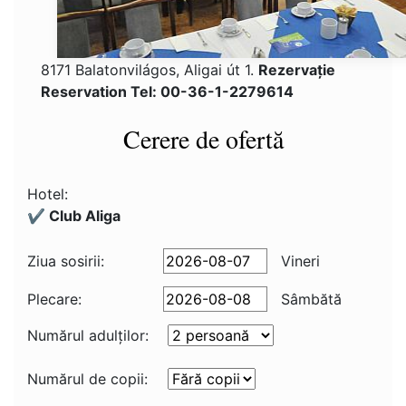
8171 Balatonvilágos, Aligai út 1.
Rezervaţie
Reservation Tel: 00-36-1-2279614
Cerere de ofertă
Hotel:
✔️ Club Aliga
Ziua sosirii:
Vineri
Plecare:
Sâmbătă
Numărul adulţilor:
Numărul de copii: