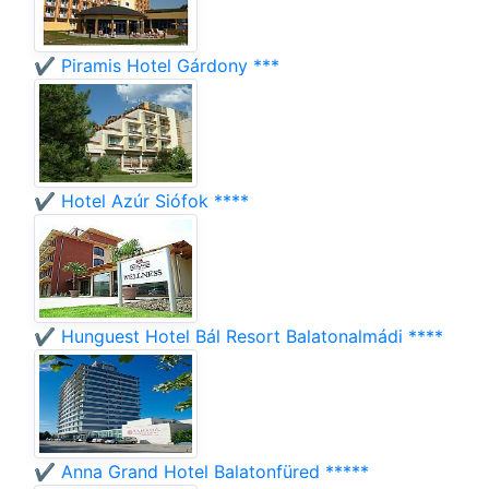
✔️ Piramis Hotel Gárdony ***
✔️ Hotel Azúr Siófok ****
✔️ Hunguest Hotel Bál Resort Balatonalmádi ****
✔️ Anna Grand Hotel Balatonfüred *****