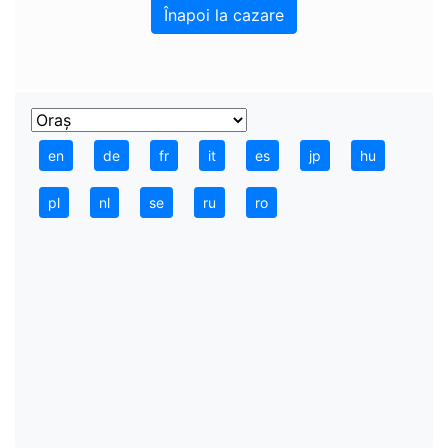
Înapoi la cazare
en
de
fr
it
es
jp
hu
pl
nl
se
ru
ro