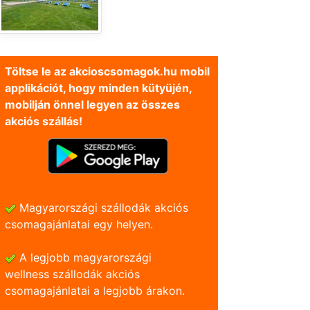
Töltse le az akcioscsomagok.hu mobil
applikációt, hogy minden kütyüjén,
mobilján önnel legyen az összes
akciós szállás!
Magyarországi szállodák akciós
csomagajánlatai egy helyen.
A legjobb magyarországi
wellness szállodák akciós
csomagajánlatai a legjobb árakon.