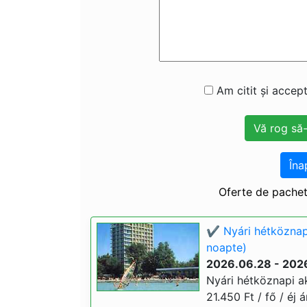
Am citit și accept
Îna
Oferte de pachet
✔️ Nyári hétköznap
noapte)
2026.06.28 - 202
Nyári hétköznapi ak
21.450 Ft / fő / éj 