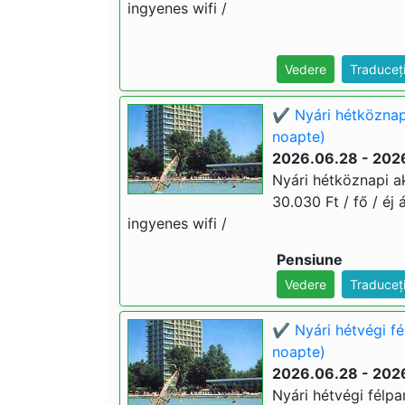
ingyenes wifi /
Vedere
Traduceț
✔️ Nyári hétköznap
noapte)
2026.06.28 - 202
Nyári hétköznapi ak
30.030 Ft / fő / éj 
ingyenes wifi /
Pensiune
Vedere
Traduceț
✔️ Nyári hétvégi f
noapte)
2026.06.28 - 202
Nyári hétvégi félpa