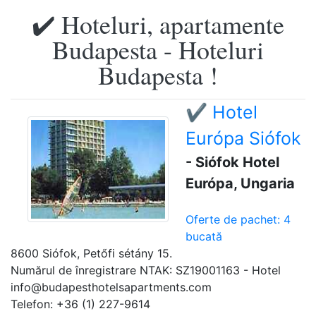
✔️ Hoteluri, apartamente
Budapesta - Hoteluri
Budapesta !
✔️ Hotel
Európa Siófok
- Siófok Hotel
Európa, Ungaria
Oferte de pachet: 4
bucată
8600 Siófok, Petőfi sétány 15.
Numărul de înregistrare NTAK: SZ19001163 - Hotel
info@budapesthotelsapartments.com
Telefon: +36 (1) 227-9614