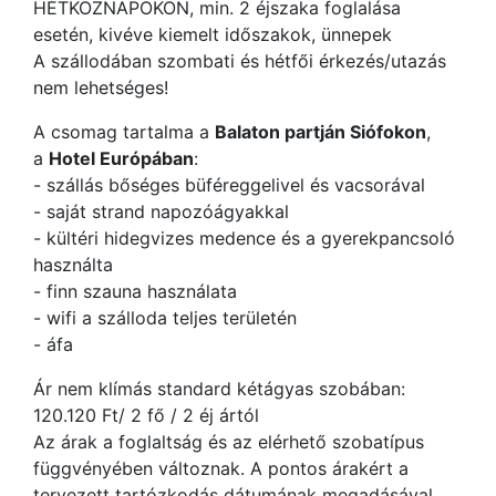
HÉTKÖZNAPOKON, min. 2 éjszaka foglalása
esetén, kivéve kiemelt időszakok, ünnepek
A szállodában szombati és hétfői érkezés/utazás
nem lehetséges!
A csomag tartalma a
Balaton partján Siófokon
,
a
Hotel Európában
:
- szállás bőséges büféreggelivel és vacsorával
- saját strand napozóágyakkal
- kültéri hidegvizes medence és a gyerekpancsoló
használta
- finn szauna használata
- wifi a szálloda teljes területén
- áfa
Ár nem klímás standard kétágyas szobában:
120.120 Ft/ 2 fő / 2 éj ártól
Az árak a foglaltság és az elérhető szobatípus
függvényében változnak. A pontos árakért a
tervezett tartózkodás dátumának megadásával