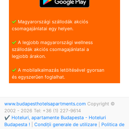
Magyarországi szállodák akciós
csomagajánlatai egy helyen.
A legjobb magyarországi wellness
szállodák akciós csomagajánlatai a
legjobb árakon.
A mobilalkalmazás letöltésével gyorsan
és egyszerũen foglalhat.
www.budapesthotelsapartments.com
Copyright ©
2002 - 2026 Tel: +36 (1) 227-9614
✔️ Hoteluri, apartamente Budapesta - Hoteluri
Budapesta !
|
Condiții generale de utilizare
|
Politica de