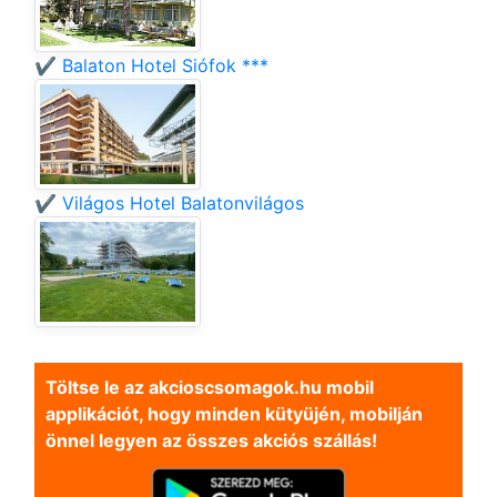
✔️ Balaton Hotel Siófok ***
✔️ Világos Hotel Balatonvilágos
Töltse le az akcioscsomagok.hu mobil
applikációt, hogy minden kütyüjén, mobilján
önnel legyen az összes akciós szállás!