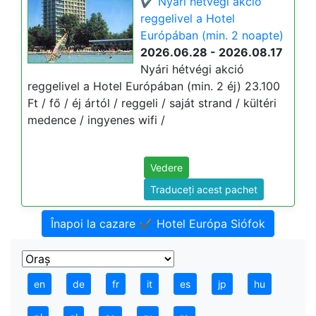
✔️ Nyári hétvégi akció
reggelivel a Hotel
Európában (min. 2 noapte)
2026.06.28 - 2026.08.17
Nyári hétvégi akció
reggelivel a Hotel Európában (min. 2 éj) 23.100
Ft / fő / éj ártól / reggeli / saját strand / kültéri
medence / ingyenes wifi /
Vedere
Traduceți acest pachet
Înapoi la cazare ✔️ Hotel Európa Siófok
en
de
fr
it
es
jp
hu