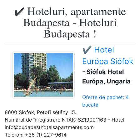
✔️ Hoteluri, apartamente
Budapesta - Hoteluri
Budapesta !
✔️ Hotel
Európa Siófok
- Siófok Hotel
Európa, Ungaria
Oferte de pachet: 4
bucată
8600 Siófok, Petőfi sétány 15.
Numărul de înregistrare NTAK: SZ19001163 - Hotel
info@budapesthotelsapartments.com
Telefon: +36 (1) 227-9614