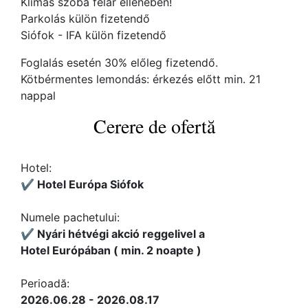
Klímás szoba felár ellenében!
Parkolás külön fizetendő
Siófok - IFA külön fizetendő
Foglalás esetén 30% előleg fizetendő.
Kötbérmentes lemondás: érkezés előtt min. 21
nappal
Cerere de ofertă
Hotel:
✔️ Hotel Európa Siófok
Numele pachetului:
✔️ Nyári hétvégi akció reggelivel a
Hotel Európában ( min. 2 noapte )
Perioadă:
2026.06.28 - 2026.08.17