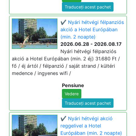
Traduceți acest pachet
✔️ Nyári hétvégi félpanziós
akció a Hotel Európában
(min. 2 noapte)
2026.06.28 - 2026.08.17
Nyári hétvégi félpanziós
akció a Hotel Európában (min. 2 éj) 31.680 Ft /
fő / éj ártól / félpanzió / saját strand / kültéri
medence / ingyenes wifi /
Pensiune
Vedere
Traduceți acest pachet
✔️ Nyári hétvégi akció
reggelivel a Hotel
Európában (min. 2 noapte)