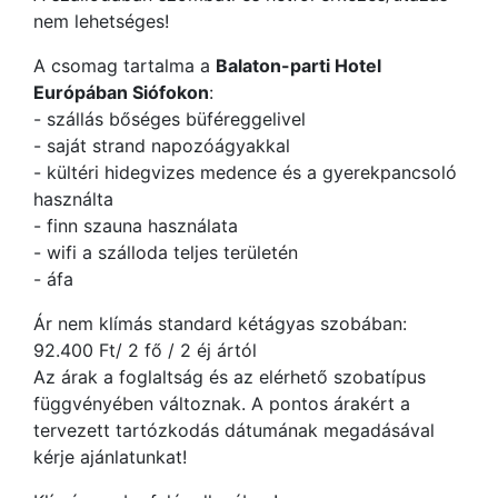
nem lehetséges!
A csomag tartalma a
Balaton-parti Hotel
Európában Siófokon
:
- szállás bőséges büféreggelivel
- saját strand napozóágyakkal
- kültéri hidegvizes medence és a gyerekpancsoló
használta
- finn szauna használata
- wifi a szálloda teljes területén
- áfa
Ár nem klímás standard kétágyas szobában:
92.400 Ft/ 2 fő / 2 éj ártól
Az árak a foglaltság és az elérhető szobatípus
függvényében változnak. A pontos árakért a
tervezett tartózkodás dátumának megadásával
kérje ajánlatunkat!