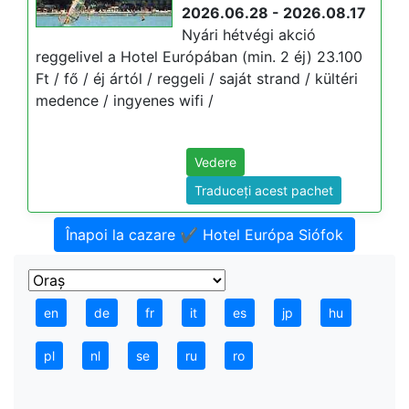
2026.06.28 - 2026.08.17
Nyári hétvégi akció
reggelivel a Hotel Európában (min. 2 éj) 23.100
Ft / fő / éj ártól / reggeli / saját strand / kültéri
medence / ingyenes wifi /
Vedere
Traduceți acest pachet
Înapoi la cazare ✔️ Hotel Európa Siófok
en
de
fr
it
es
jp
hu
pl
nl
se
ru
ro