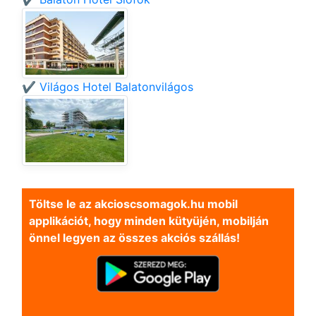
✔️ Világos Hotel Balatonvilágos
Töltse le az akcioscsomagok.hu mobil
applikációt, hogy minden kütyüjén, mobilján
önnel legyen az összes akciós szállás!