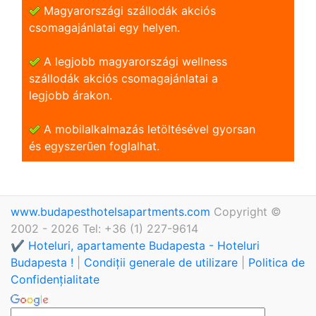
Magyarországi szállodák akciós
csomagajánlatai egy helyen.
A legjobb magyarországi wellness
szállodák akciós csomagajánlatai a
legjobb árakon.
A mobilalkalmazás letöltésével gyorsan
és egyszerũen foglalhat.
www.budapesthotelsapartments.com
Copyright ©
2002 - 2026 Tel: +36 (1) 227-9614
✔️ Hoteluri, apartamente Budapesta - Hoteluri
Budapesta !
|
Condiții generale de utilizare
|
Politica de
Confidențialitate