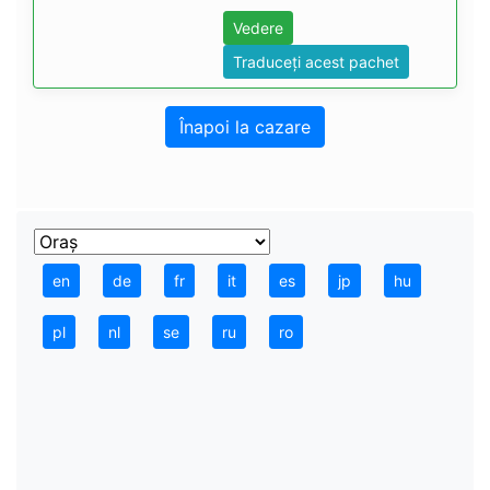
Vedere
Traduceți acest pachet
Înapoi la cazare
en
de
fr
it
es
jp
hu
pl
nl
se
ru
ro