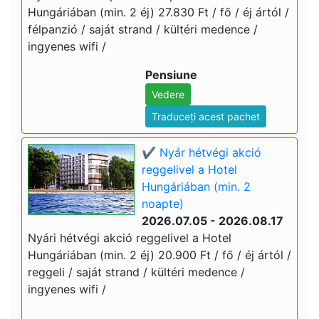
Hungáriában (min. 2 éj) 27.830 Ft / fő / éj ártól /
félpanzió / saját strand / kültéri medence /
ingyenes wifi /
Pensiune
Vedere
Traduceți acest pachet
✔️ Nyár hétvégi akció
reggelivel a Hotel
Hungáriában (min. 2
noapte)
2026.07.05 - 2026.08.17
Nyári hétvégi akció reggelivel a Hotel
Hungáriában (min. 2 éj) 20.900 Ft / fő / éj ártól /
reggeli / saját strand / kültéri medence /
ingyenes wifi /