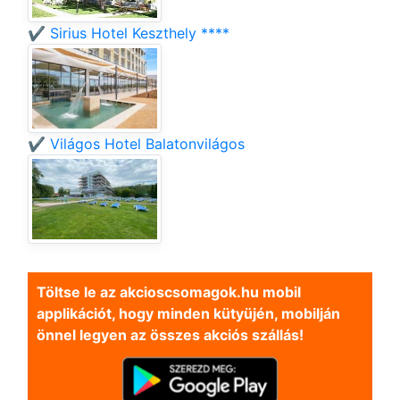
✔️ Sirius Hotel Keszthely ****
✔️ Világos Hotel Balatonvilágos
Töltse le az akcioscsomagok.hu mobil
applikációt, hogy minden kütyüjén, mobilján
önnel legyen az összes akciós szállás!