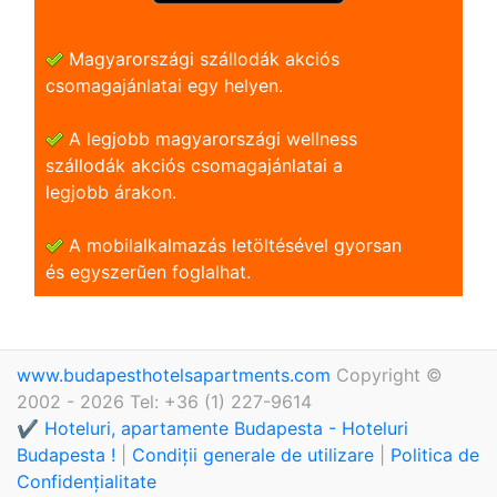
Magyarországi szállodák akciós
csomagajánlatai egy helyen.
A legjobb magyarországi wellness
szállodák akciós csomagajánlatai a
legjobb árakon.
A mobilalkalmazás letöltésével gyorsan
és egyszerũen foglalhat.
www.budapesthotelsapartments.com
Copyright ©
2002 - 2026 Tel: +36 (1) 227-9614
✔️ Hoteluri, apartamente Budapesta - Hoteluri
Budapesta !
|
Condiții generale de utilizare
|
Politica de
Confidențialitate