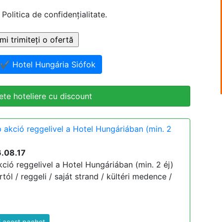
 Politica de confidențialitate.
 ✔️ Hotel Hungária Siófok
te hoteliere cu discount
 akció reggelivel a Hotel Hungáriában (min. 2
6.08.17
ció reggelivel a Hotel Hungáriában (min. 2 éj)
ártól / reggeli / saját strand / kültéri medence /
i acest pachet