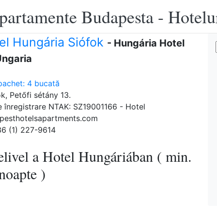
apartamente Budapesta - Hotelu
el Hungária Siófok
- Hungária Hotel
Ungaria
pachet: 4 bucată
k, Petőfi sétány 13.
 înregistrare NTAK: SZ19001166 - Hotel
pesthotelsapartments.com
36 (1) 227-9614
elivel a Hotel Hungáriában ( min.
noapte )