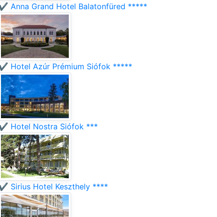
✔️ Anna Grand Hotel Balatonfüred *****
✔️ Hotel Azúr Prémium Siófok *****
✔️ Hotel Nostra Siófok ***
✔️ Sirius Hotel Keszthely ****