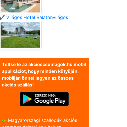
✔️ Világos Hotel Balatonvilágos
Töltse le az akcioscsomagok.hu mobil
applikációt, hogy minden kütyüjén,
mobilján önnel legyen az összes
akciós szállás!
Magyarországi szállodák akciós