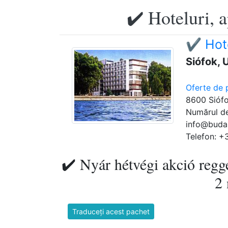
✔️ Hoteluri, 
✔️ Hot
Siófok, 
Oferte de 
8600 Siófo
Numărul de
info@buda
Telefon: +
✔️ Nyár hétvégi akció regg
2 
Traduceți acest pachet