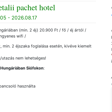
talii pachet hotel
05 - 2026.08.17
áriában (min. 2 éj) 20.900 Ft / fő / éj ártól /
ingyenes wifi /
, min. 2 éjszaka foglalása esetén, kivéve kiemelt
s/utazás nem lehetséges!
l Hungáriában Siófokon
:
pancsoló használta