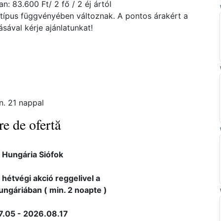
: 83.600 Ft/ 2 fő / 2 éj ártól
atípus függvényében változnak. A pontos árakért a
ával kérje ajánlatunkat!
n. 21 nappal
re de ofertă
 Hungária Siófok
 hétvégi akció reggelivel a
ungáriában ( min. 2 noapte )
.05 - 2026.08.17