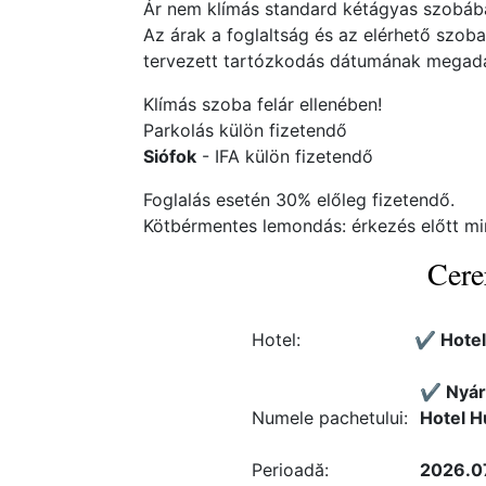
Ár nem klímás standard kétágyas szobában
Az árak a foglaltság és az elérhető szob
tervezett tartózkodás dátumának megadás
Klímás szoba felár ellenében!
Parkolás külön fizetendő
Siófok
- IFA külön fizetendő
Foglalás esetén 30% előleg fizetendő.
Kötbérmentes lemondás: érkezés előtt mi
Cere
Hotel:
✔️ Hotel
✔️ Nyár
Numele pachetului:
Hotel H
Perioadă:
2026.07