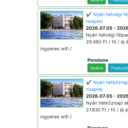
✔️ Nyári hétvégi f
noapte)
2026.07.05 - 202
Nyári hétvégi félpa
29.480 Ft / fő / éj 
ingyenes wifi /
Pensiune
Vedere
Traduceț
✔️ Nyári hétköznap
noapte)
2026.07.05 - 202
Nyári hétköznapi ak
27.830 Ft / fő / éj 
ingyenes wifi /