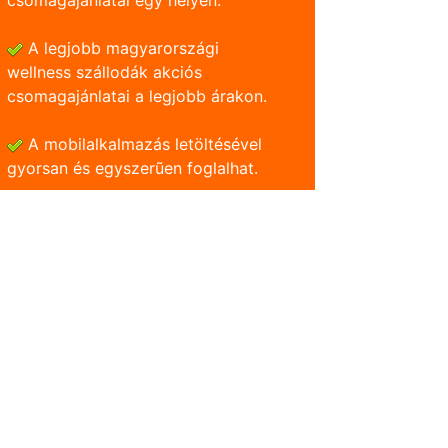
csomagajánlatai egy helyen.
A legjobb magyarországi
wellness szállodák akciós
csomagajánlatai a legjobb árakon.
A mobilalkalmazás letöltésével
gyorsan és egyszerũen foglalhat.