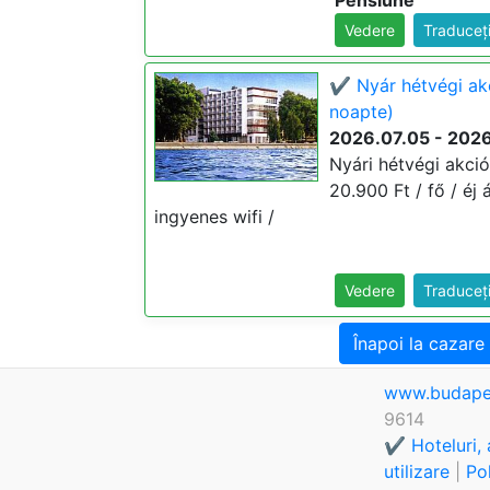
Pensiune
Vedere
Traduceț
✔️ Nyár hétvégi ak
noapte)
2026.07.05 - 202
Nyári hétvégi akció
20.900 Ft / fő / éj 
ingyenes wifi /
Vedere
Traduceț
Înapoi la cazare
www.budape
9614
✔️ Hoteluri,
utilizare
|
Pol