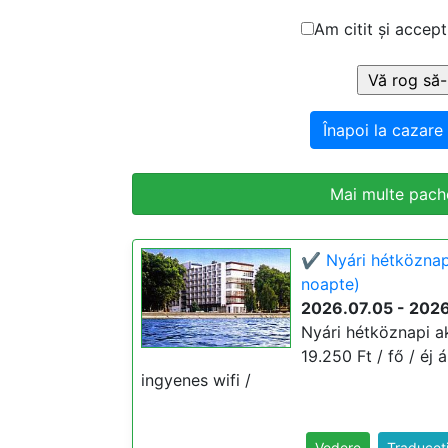
Am citit și accept
Înapoi la cazare
Mai multe pache
✔️ Nyári hétköznap
noapte)
2026.07.05 - 202
Nyári hétköznapi ak
19.250 Ft / fő / éj 
ingyenes wifi /
Vedere
Traduceț