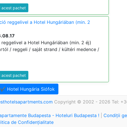
i acest pachet
ció reggelivel a Hotel Hungáriában (min. 2
6.08.17
 reggelivel a Hotel Hungáriában (min. 2 éj)
ártól / reggeli / saját strand / kültéri medence /
i acest pachet
 ✔️ Hotel Hungária Siófok
sthotelsapartments.com
Copyright © 2002 - 2026 Tel: +3
 apartamente Budapesta - Hoteluri Budapesta !
|
Condiții g
itica de Confidențialitate