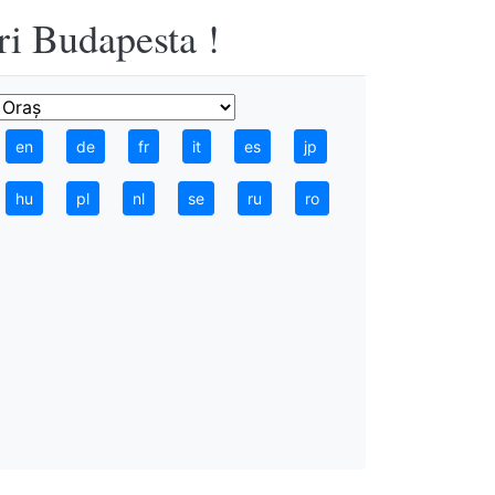
ri Budapesta !
en
de
fr
it
es
jp
hu
pl
nl
se
ru
ro