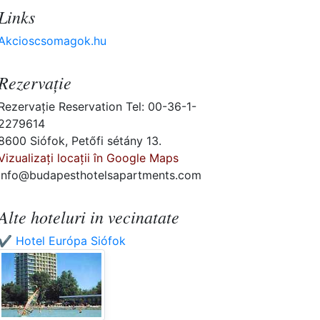
Links
Akcioscsomagok.hu
Rezervaţie
Rezervaţie Reservation Tel: 00-36-1-
2279614
8600 Siófok, Petőfi sétány 13.
Vizualizați locații în Google Maps
info@budapesthotelsapartments.com
Alte hoteluri in vecinatate
✔️ Hotel Európa Siófok