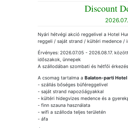
Discount De
2026.07.
Nyári hétvégi akció reggelivel a Hotel Hung
reggeli / saját strand / kültéri medence / 
Érvényes: 2026.07.05 - 2026.08.17. között
időszakok, ünnepek
A szállodában szombati és hétfői érkezé
A csomag tartalma a
Balaton-parti Hote
- szállás bőséges büféreggelivel
- saját strand napozóágyakkal
- kültéri hidegvizes medence és a gyerek
- finn szauna használata
- wifi a szálloda teljes területén
- áfa