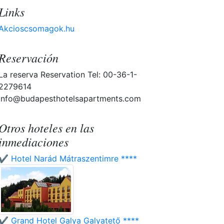
Links
Akcioscsomagok.hu
Reservación
La reserva Reservation Tel: 00-36-1-
2279614
info@budapesthotelsapartments.com
Otros hoteles en las
inmediaciones
✔️ Hotel Narád Mátraszentimre ****
✔️ Grand Hotel Galya Galyatető ****