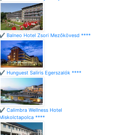
✔️ Balneo Hotel Zsori Mezőkövesd ****
✔️ Hunguest Saliris Egerszalók ****
✔️ Calimbra Wellness Hotel
Miskolctapolca ****