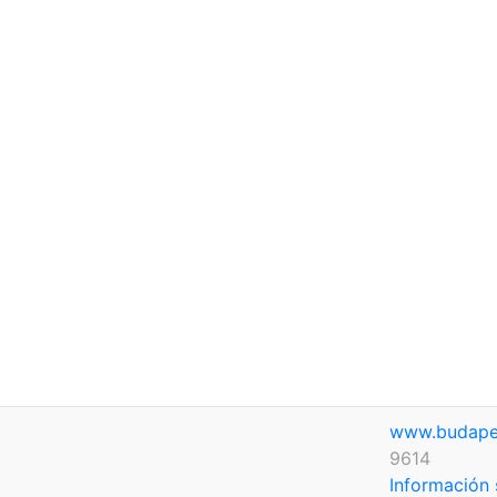
www.budape
9614
Información 