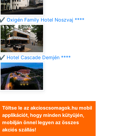
✔️ Oxigén Family Hotel Noszvaj ****
✔️ Hotel Cascade Demjén ****
Töltse le az akcioscsomagok.hu mobil
applikációt, hogy minden kütyüjén,
mobilján önnel legyen az összes
akciós szállás!