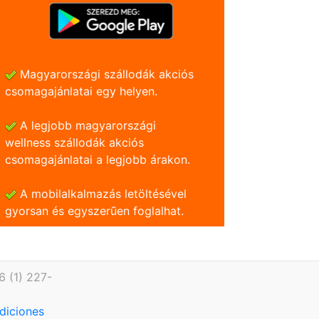
Magyarországi szállodák akciós
csomagajánlatai egy helyen.
A legjobb magyarországi
wellness szállodák akciós
csomagajánlatai a legjobb árakon.
A mobilalkalmazás letöltésével
gyorsan és egyszerũen foglalhat.
6 (1) 227-
diciones