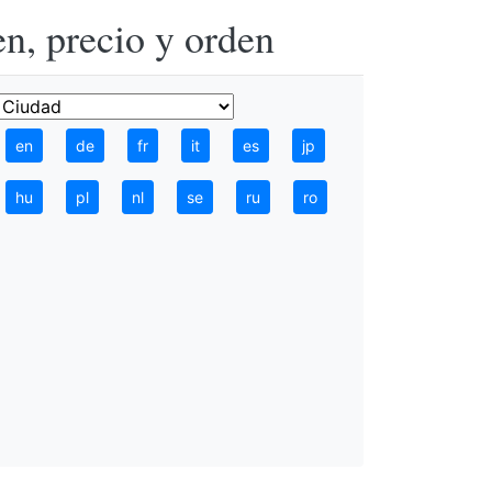
n, precio y orden
en
de
fr
it
es
jp
hu
pl
nl
se
ru
ro