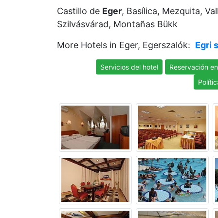
Castillo de
Eger
, Basílica, Mezquita, V
Szilvásvárad, Montañas Bükk
More Hotels in Eger, Egerszalók:
Egri 
Servicios del hotel
Reservación en
Políti