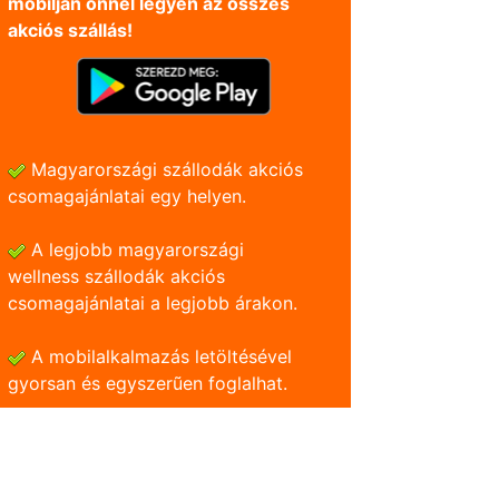
mobilján önnel legyen az összes
akciós szállás!
Magyarországi szállodák akciós
csomagajánlatai egy helyen.
A legjobb magyarországi
wellness szállodák akciós
csomagajánlatai a legjobb árakon.
A mobilalkalmazás letöltésével
gyorsan és egyszerũen foglalhat.