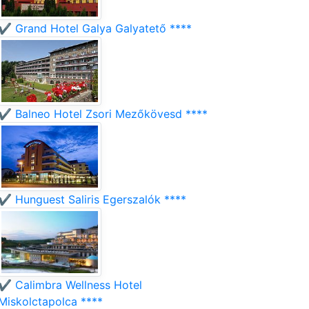
✔️ Grand Hotel Galya Galyatető ****
✔️ Balneo Hotel Zsori Mezőkövesd ****
✔️ Hunguest Saliris Egerszalók ****
✔️ Calimbra Wellness Hotel
Miskolctapolca ****