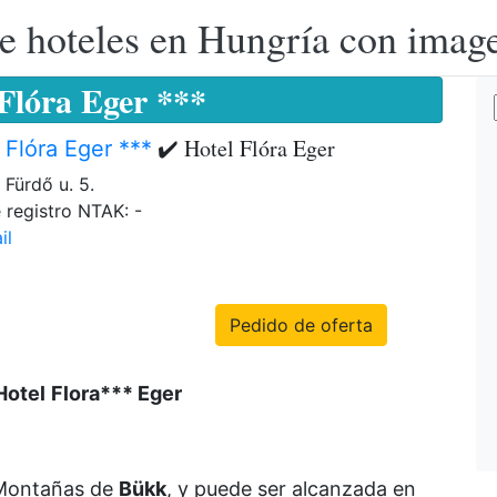
e hoteles en Hungría con image
 Flóra Eger ***
✔️ Hotel Flóra Eger
 Flóra Eger ***
 Fürdő u. 5.
registro NTAK: -
il
Pedido de oferta
Hotel
Flora
*** Eger
s Montañas de
Bükk
, y puede ser alcanzada en