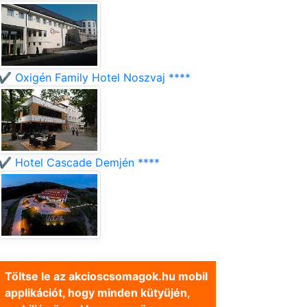
✔️ Oxigén Family Hotel Noszvaj ****
✔️ Hotel Cascade Demjén ****
Töltse le az akcioscsomagok.hu mobil
applikációt, hogy minden kütyüjén,