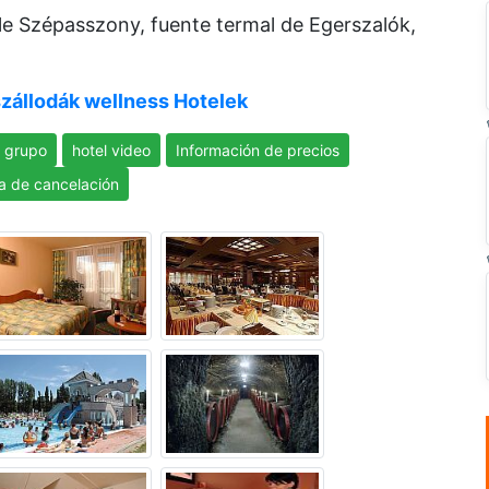
alle Szépasszony, fuente termal de Egerszalók,
szállodák wellness Hotelek
 grupo
hotel video
Información de precios
ca de cancelación