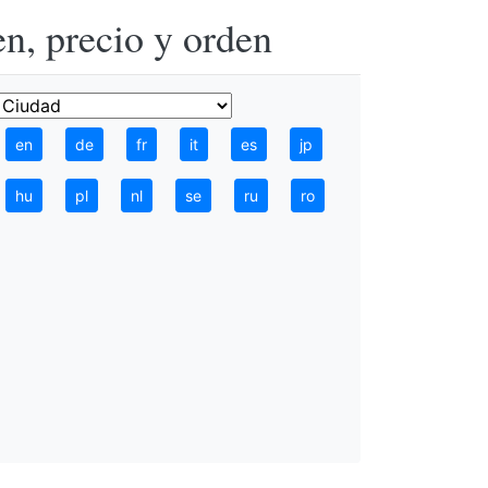
n, precio y orden
en
de
fr
it
es
jp
hu
pl
nl
se
ru
ro