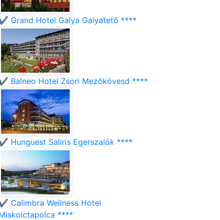
✔️ Grand Hotel Galya Galyatető ****
✔️ Balneo Hotel Zsori Mezőkövesd ****
✔️ Hunguest Saliris Egerszalók ****
✔️ Calimbra Wellness Hotel
Miskolctapolca ****