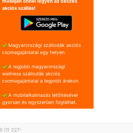
mobilján önnel legyen az összes
akciós szállás!
Magyarországi szállodák akciós
csomagajánlatai egy helyen.
A legjobb magyarországi
wellness szállodák akciós
csomagajánlatai a legjobb árakon.
A mobilalkalmazás letöltésével
gyorsan és egyszerũen foglalhat.
6 (1) 227-