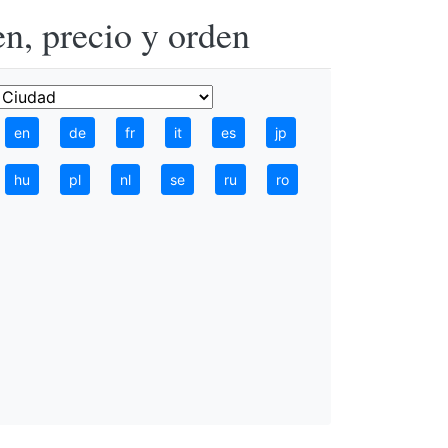
n, precio y orden
en
de
fr
it
es
jp
hu
pl
nl
se
ru
ro