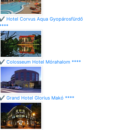
✔️ Hotel Corvus Aqua Gyopárosfürdő
****
✔️ Colosseum Hotel Mórahalom ****
✔️ Grand Hotel Glorius Makó ****