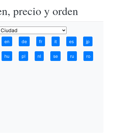
n, precio y orden
en
de
fr
it
es
jp
hu
pl
nl
se
ru
ro