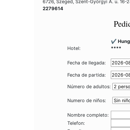
6726, Szeged, Szent-Györgyi A. u. 16-
2279614
Pedi
✔️ Hung
Hotel:
****
Fecha de llegada:
Fecha de partida:
Número de adultos:
Numero de niños:
Nombre completo:
Telefon: