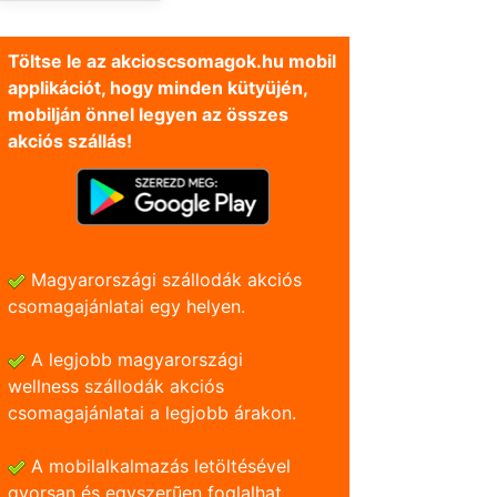
Töltse le az akcioscsomagok.hu mobil
applikációt, hogy minden kütyüjén,
mobilján önnel legyen az összes
akciós szállás!
Magyarországi szállodák akciós
csomagajánlatai egy helyen.
A legjobb magyarországi
wellness szállodák akciós
csomagajánlatai a legjobb árakon.
A mobilalkalmazás letöltésével
gyorsan és egyszerũen foglalhat.