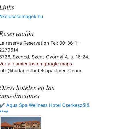
Links
Akcioscsomagok.hu
Reservación
La reserva Reservation Tel: 00-36-1-
2279614
6726, Szeged, Szent-Györgyi A. u. 16-24.
Ver alojamientos en google maps
info@budapesthotelsapartments.com
Otros hoteles en las
inmediaciones
✔️ Aqua Spa Wellness Hotel Cserkeszőlő
****