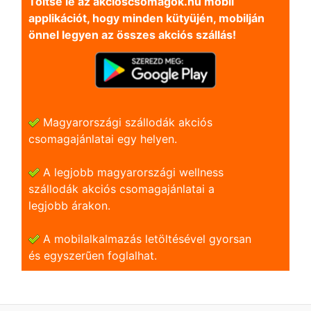
Töltse le az akcioscsomagok.hu mobil
applikációt, hogy minden kütyüjén, mobilján
önnel legyen az összes akciós szállás!
Magyarországi szállodák akciós
csomagajánlatai egy helyen.
A legjobb magyarországi wellness
szállodák akciós csomagajánlatai a
legjobb árakon.
A mobilalkalmazás letöltésével gyorsan
és egyszerũen foglalhat.