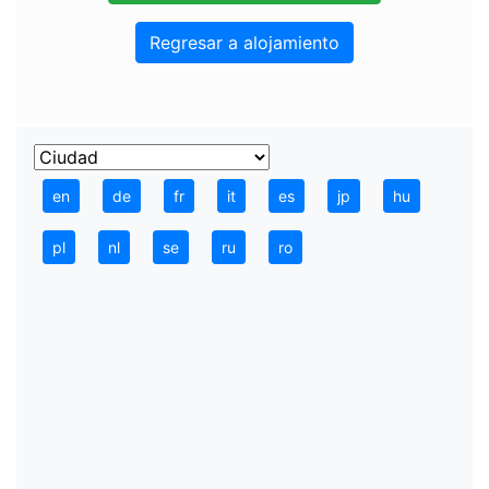
Regresar a alojamiento
en
de
fr
it
es
jp
hu
pl
nl
se
ru
ro