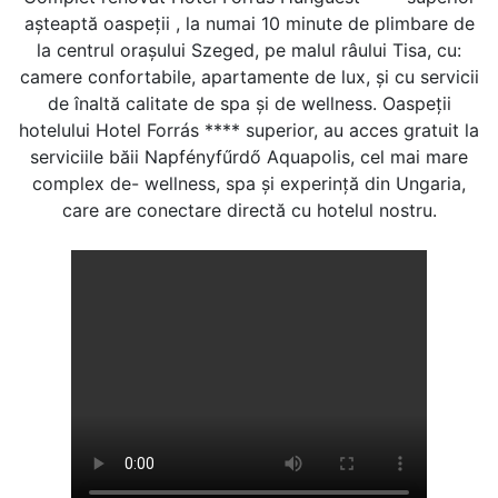
aşteaptă oaspeţii , la numai 10 minute de plimbare de
la centrul orașului Szeged, pe malul râului Tisa, cu:
camere confortabile, apartamente de lux, şi cu servicii
de înaltă calitate de spa şi de wellness. Oaspeţii
hotelului Hotel Forrás **** superior, au acces gratuit la
serviciile băii Napfényfűrdő Aquapolis, cel mai mare
complex de- wellness, spa şi experinţă din Ungaria,
care are conectare directă cu hotelul nostru.