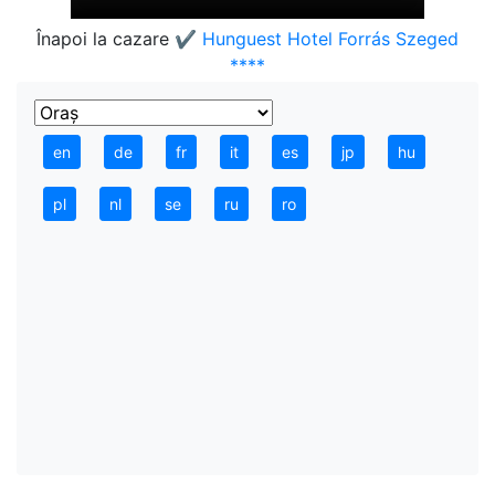
Înapoi la cazare
✔️ Hunguest Hotel Forrás Szeged
****
en
de
fr
it
es
jp
hu
pl
nl
se
ru
ro