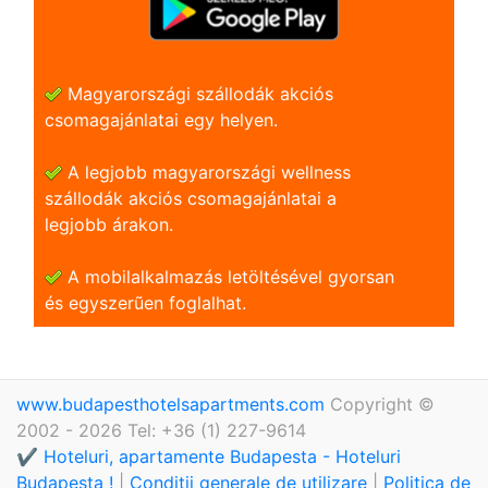
Magyarországi szállodák akciós
csomagajánlatai egy helyen.
A legjobb magyarországi wellness
szállodák akciós csomagajánlatai a
legjobb árakon.
A mobilalkalmazás letöltésével gyorsan
és egyszerũen foglalhat.
www.budapesthotelsapartments.com
Copyright ©
2002 - 2026 Tel: +36 (1) 227-9614
✔️ Hoteluri, apartamente Budapesta - Hoteluri
Budapesta !
|
Condiții generale de utilizare
|
Politica de