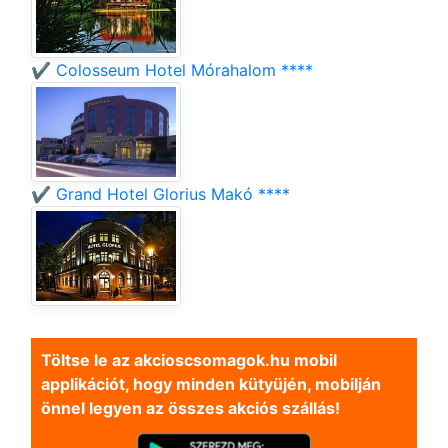
✔️ Colosseum Hotel Mórahalom ****
✔️ Grand Hotel Glorius Makó ****
Töltse le az akcioscsomagok.hu mobil
applikációt, hogy minden kütyüjén, mobilján
önnel legyen az összes akciós szállás!