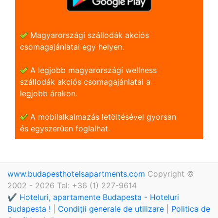
Magyarországi szállodák akciós
csomagajánlatai egy helyen.
A legjobb magyarországi wellness
szállodák akciós csomagajánlatai a
legjobb árakon.
A mobilalkalmazás letöltésével gyorsan
és egyszerũen foglalhat.
www.budapesthotelsapartments.com
Copyright ©
2002 - 2026 Tel: +36 (1) 227-9614
✔️ Hoteluri, apartamente Budapesta - Hoteluri
Budapesta !
|
Condiții generale de utilizare
|
Politica de