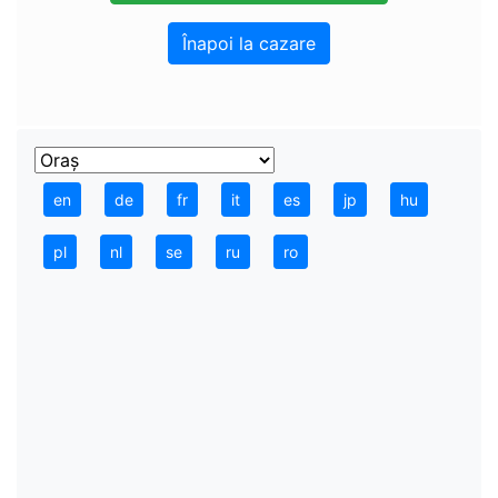
Înapoi la cazare
en
de
fr
it
es
jp
hu
pl
nl
se
ru
ro