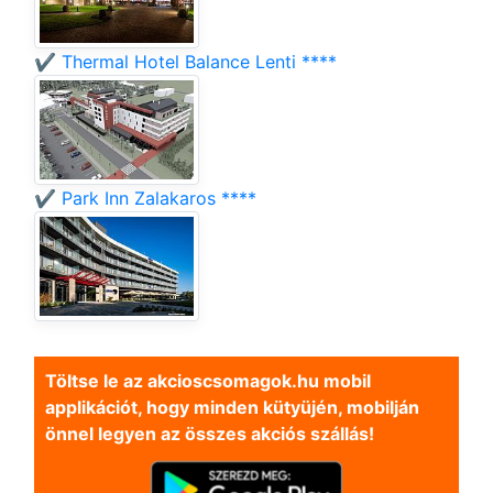
✔️ Thermal Hotel Balance Lenti ****
✔️ Park Inn Zalakaros ****
Töltse le az akcioscsomagok.hu mobil
applikációt, hogy minden kütyüjén, mobilján
önnel legyen az összes akciós szállás!