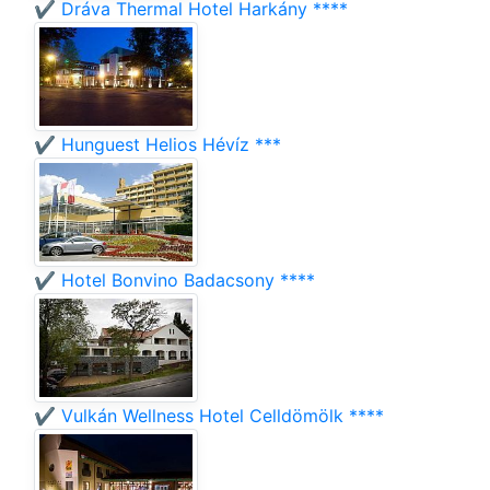
✔️ Dráva Thermal Hotel Harkány ****
✔️ Hunguest Helios Hévíz ***
✔️ Hotel Bonvino Badacsony ****
✔️ Vulkán Wellness Hotel Celldömölk ****