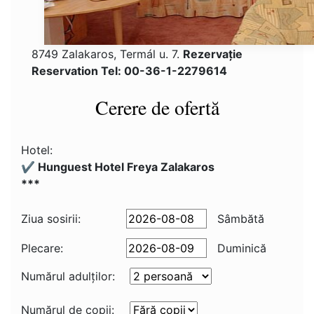
8749 Zalakaros, Termál u. 7.
Rezervaţie
Reservation Tel: 00-36-1-2279614
Cerere de ofertă
Hotel:
✔️ Hunguest Hotel Freya Zalakaros
***
Ziua sosirii:
Sâmbătă
Plecare:
Duminică
Numărul adulţilor:
Numărul de copii: