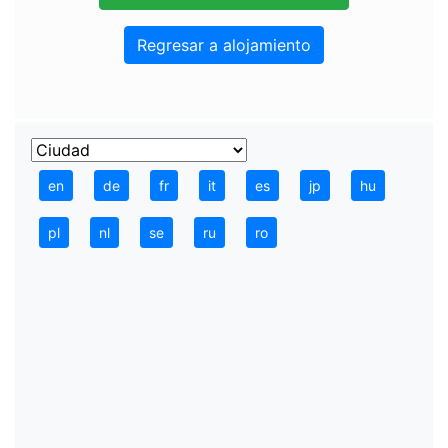
Regresar a alojamiento
en
de
fr
it
es
jp
hu
pl
nl
se
ru
ro