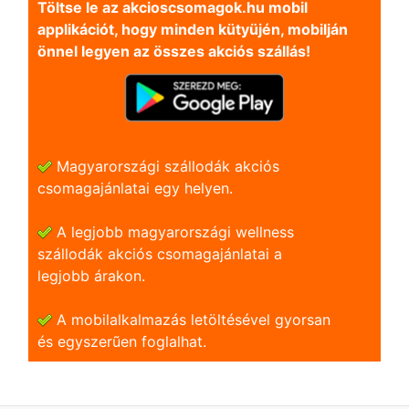
Töltse le az akcioscsomagok.hu mobil
applikációt, hogy minden kütyüjén, mobilján
önnel legyen az összes akciós szállás!
Magyarországi szállodák akciós
csomagajánlatai egy helyen.
A legjobb magyarországi wellness
szállodák akciós csomagajánlatai a
legjobb árakon.
A mobilalkalmazás letöltésével gyorsan
és egyszerũen foglalhat.