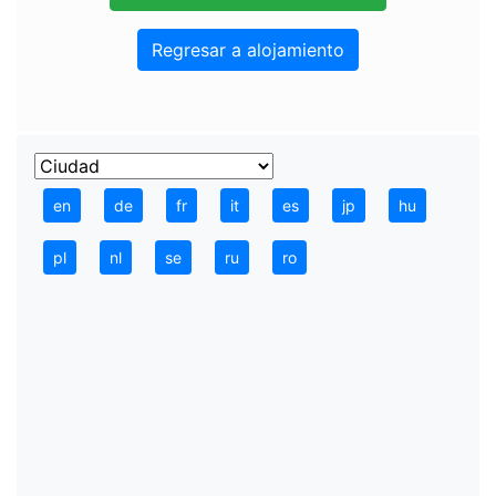
Regresar a alojamiento
en
de
fr
it
es
jp
hu
pl
nl
se
ru
ro