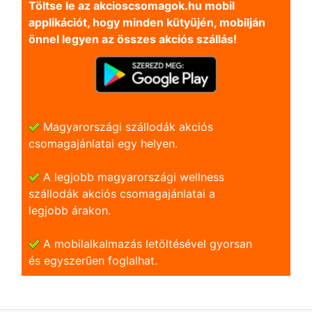
Töltse le az akcioscsomagok.hu mobil
applikációt, hogy minden kütyüjén, mobilján
önnel legyen az összes akciós szállás!
Magyarországi szállodák akciós
csomagajánlatai egy helyen.
A legjobb magyarországi wellness
szállodák akciós csomagajánlatai a
legjobb árakon.
A mobilalkalmazás letöltésével gyorsan
és egyszerũen foglalhat.