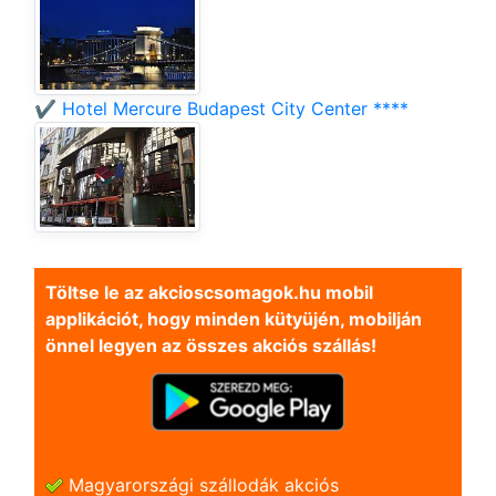
✔️ Hotel Mercure Budapest City Center ****
Töltse le az akcioscsomagok.hu mobil
applikációt, hogy minden kütyüjén, mobilján
önnel legyen az összes akciós szállás!
Magyarországi szállodák akciós