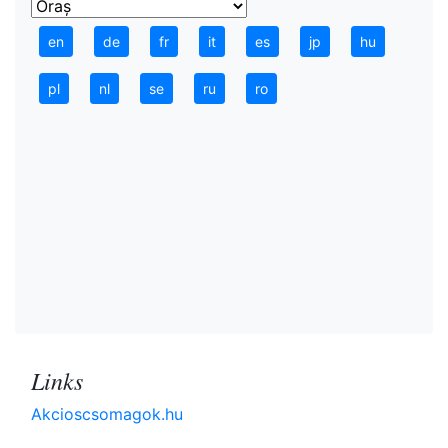
en
de
fr
it
es
jp
hu
pl
nl
se
ru
ro
Links
Akcioscsomagok.hu