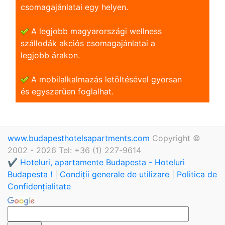
csomagajánlatai egy helyen.
A legjobb magyarországi wellness
szállodák akciós csomagajánlatai a
legjobb árakon.
A mobilalkalmazás letöltésével gyorsan
és egyszerũen foglalhat.
www.budapesthotelsapartments.com
Copyright ©
2002 - 2026 Tel: +36 (1) 227-9614
✔️ Hoteluri, apartamente Budapesta - Hoteluri
Budapesta !
|
Condiții generale de utilizare
|
Politica de
Confidențialitate