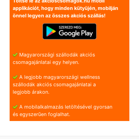
Töltse le az akcioscsomagok.hu mobil
applikációt, hogy minden kütyüjén, mobilján
önnel legyen az összes akciós szállás!
Magyarországi szállodák akciós
csomagajánlatai egy helyen.
A legjobb magyarországi wellness
szállodák akciós csomagajánlatai a
legjobb árakon.
A mobilalkalmazás letöltésével gyorsan
és egyszerũen foglalhat.