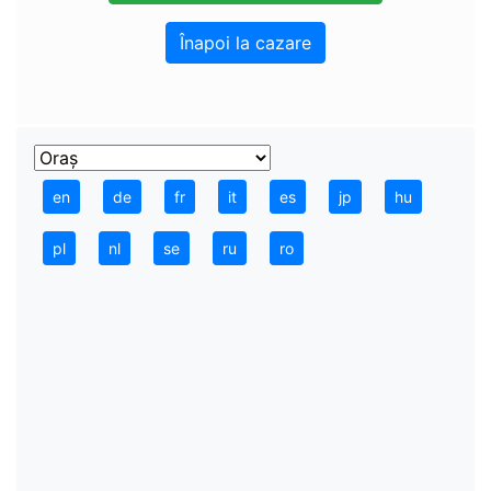
Înapoi la cazare
en
de
fr
it
es
jp
hu
pl
nl
se
ru
ro