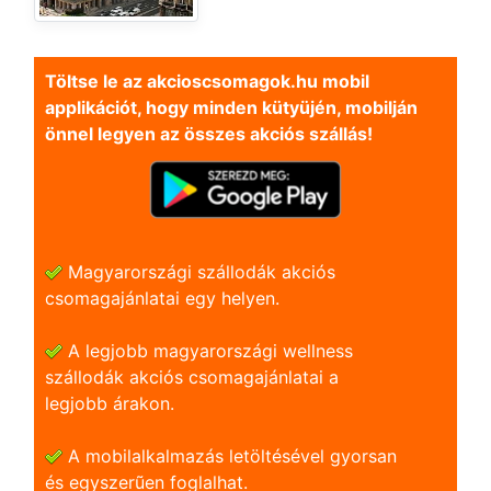
Töltse le az akcioscsomagok.hu mobil
applikációt, hogy minden kütyüjén, mobilján
önnel legyen az összes akciós szállás!
Magyarországi szállodák akciós
csomagajánlatai egy helyen.
A legjobb magyarországi wellness
szállodák akciós csomagajánlatai a
legjobb árakon.
A mobilalkalmazás letöltésével gyorsan
és egyszerũen foglalhat.