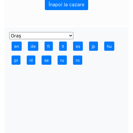
Înapoi la cazare
en
de
fr
it
es
jp
hu
pl
nl
se
ru
ro