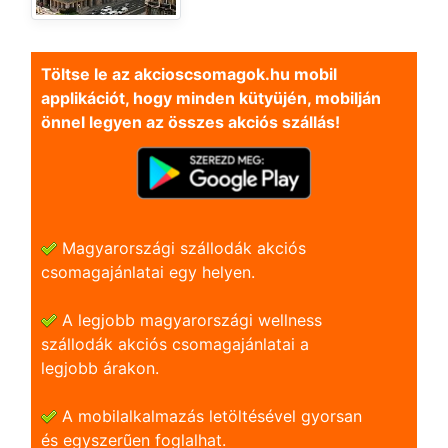
Töltse le az akcioscsomagok.hu mobil
applikációt, hogy minden kütyüjén, mobilján
önnel legyen az összes akciós szállás!
Magyarországi szállodák akciós
csomagajánlatai egy helyen.
A legjobb magyarországi wellness
szállodák akciós csomagajánlatai a
legjobb árakon.
A mobilalkalmazás letöltésével gyorsan
és egyszerũen foglalhat.