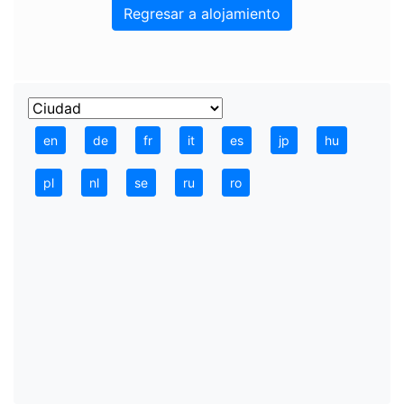
Regresar a alojamiento
en
de
fr
it
es
jp
hu
pl
nl
se
ru
ro