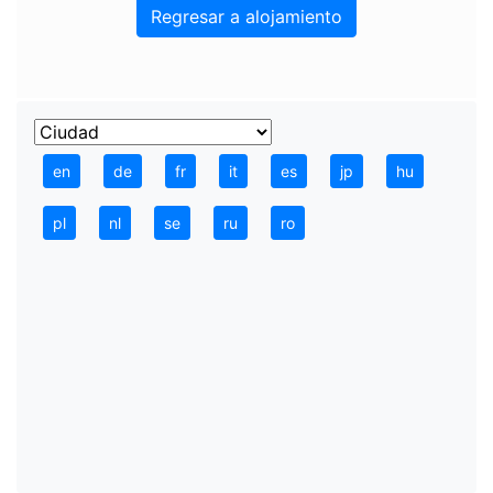
Regresar a alojamiento
en
de
fr
it
es
jp
hu
pl
nl
se
ru
ro