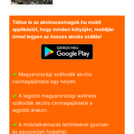
Töltse le az akcioscsomagok.hu mobil
applikációt, hogy minden kütyüjén, mobilján
önnel legyen az összes akciós szállás!
Magyarországi szállodák akciós
csomagajánlatai egy helyen.
A legjobb magyarországi wellness
szállodák akciós csomagajánlatai a
legjobb árakon.
A mobilalkalmazás letöltésével gyorsan
és egyszerũen foglalhat.