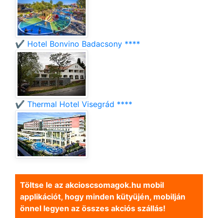
✔️ Hotel Bonvino Badacsony ****
✔️ Thermal Hotel Visegrád ****
Töltse le az akcioscsomagok.hu mobil
applikációt, hogy minden kütyüjén, mobilján
önnel legyen az összes akciós szállás!