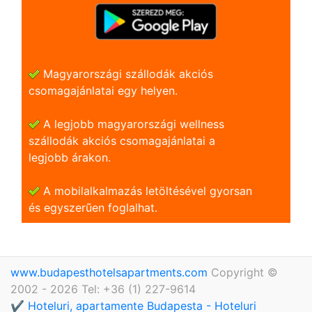
Magyarországi szállodák akciós
csomagajánlatai egy helyen.
A legjobb magyarországi wellness
szállodák akciós csomagajánlatai a
legjobb árakon.
A mobilalkalmazás letöltésével gyorsan
és egyszerũen foglalhat.
www.budapesthotelsapartments.com
Copyright ©
2002 - 2026 Tel: +36 (1) 227-9614
✔️ Hoteluri, apartamente Budapesta - Hoteluri