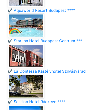
✔️ Aquaworld Resort Budapest ****
✔️ Star Inn Hotel Budapest Centrum ***
✔️ La Contessa Kastélyhotel Szilvásvárad
✔️ Session Hotel Ráckeve ****