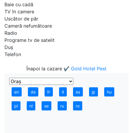
Baie cu cadă
TV în camere
Uscător de păr
Cameră nefumătoare
Radio
Programe tv de satelit
Duş
Telefon
Înapoi la cazare
✔️ Gold Hotel Pest
en
de
fr
it
es
jp
hu
pl
nl
se
ru
ro