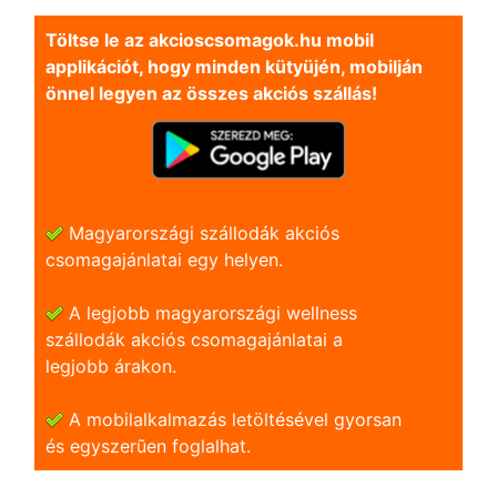
Töltse le az akcioscsomagok.hu mobil
applikációt, hogy minden kütyüjén, mobilján
önnel legyen az összes akciós szállás!
Magyarországi szállodák akciós
csomagajánlatai egy helyen.
A legjobb magyarországi wellness
szállodák akciós csomagajánlatai a
legjobb árakon.
A mobilalkalmazás letöltésével gyorsan
és egyszerũen foglalhat.