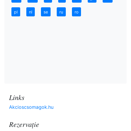
pl
nl
se
ru
ro
Links
Akcioscsomagok.hu
Rezervaţie