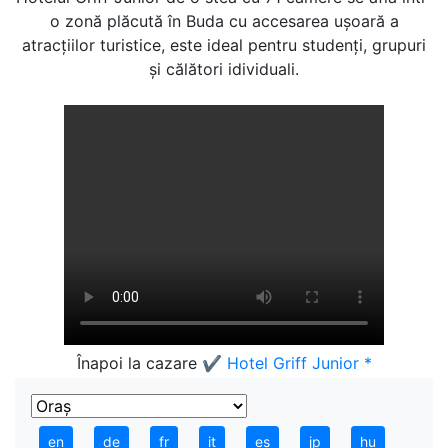
o zonă plăcută în Buda cu accesarea uşoară a
atracţiilor turistice, este ideal pentru studenţi, grupuri
şi călători idividuali.
Înapoi la cazare
✔️ Hotel Griff Junior *
en
de
fr
it
es
jp
hu