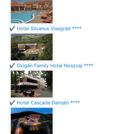
✔️ Hotel Silvanus Visegrád ****
✔️ Oxigén Family Hotel Noszvaj ****
✔️ Hotel Cascade Demjén ****