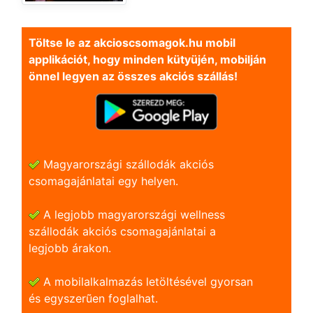
Töltse le az akcioscsomagok.hu mobil
applikációt, hogy minden kütyüjén, mobilján
önnel legyen az összes akciós szállás!
Magyarországi szállodák akciós
csomagajánlatai egy helyen.
A legjobb magyarországi wellness
szállodák akciós csomagajánlatai a
legjobb árakon.
A mobilalkalmazás letöltésével gyorsan
és egyszerũen foglalhat.