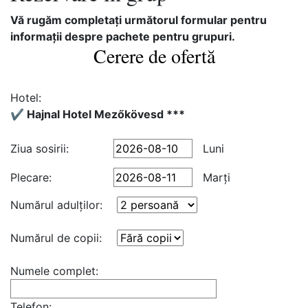
Vă rugăm completaţi următorul formular pentru
informaţii despre pachete pentru grupuri.
Cerere de ofertă
Hotel:
✔️ Hajnal Hotel Mezőkövesd ***
Ziua sosirii:
Luni
Plecare:
Marţi
Numărul adulţilor:
Numărul de copii:
Numele complet:
Telefon: