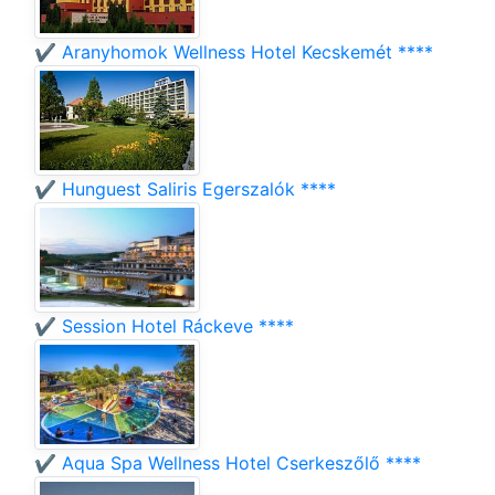
✔️ Aranyhomok Wellness Hotel Kecskemét ****
✔️ Hunguest Saliris Egerszalók ****
✔️ Session Hotel Ráckeve ****
✔️ Aqua Spa Wellness Hotel Cserkeszőlő ****