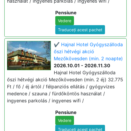
használat / ingyenes parkolás / ingyenes wifi /
Pensiune
Vedere
Traduceți acest pachet
✔️ Hajnal Hotel Gyógyszálloda
őszi hétvégi akció
Mezőkövesden (min. 2 noapte)
2026.10.01 - 2026.11.30
Hajnal Hotel Gyógyszálloda
őszi hétvégi akció Mezőkövesden (min. 2 éj) 32.775
Ft / fő / éj ártól / félpanziós ellátás / gyógyvizes
medence / szauna / fürdőköntös használat /
ingyenes parkolás / ingyenes wifi /
Pensiune
Vedere
Traduceți acest pachet