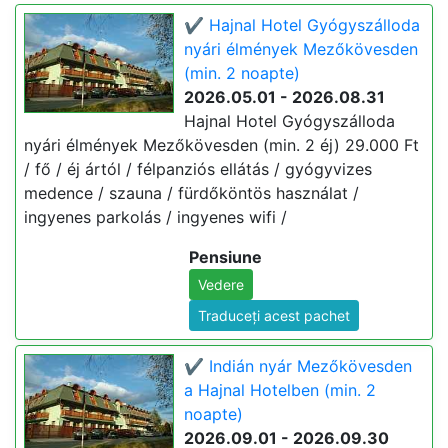
✔️ Hajnal Hotel Gyógyszálloda
nyári élmények Mezőkövesden
(min. 2 noapte)
2026.05.01 - 2026.08.31
Hajnal Hotel Gyógyszálloda
nyári élmények Mezőkövesden (min. 2 éj) 29.000 Ft
/ fő / éj ártól / félpanziós ellátás / gyógyvizes
medence / szauna / fürdőköntös használat /
ingyenes parkolás / ingyenes wifi /
Pensiune
Vedere
Traduceți acest pachet
✔️ Indián nyár Mezőkövesden
a Hajnal Hotelben (min. 2
noapte)
2026.09.01 - 2026.09.30