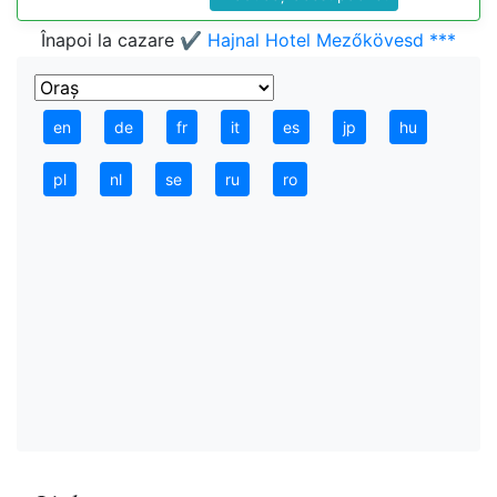
Înapoi la cazare
✔️ Hajnal Hotel Mezőkövesd ***
en
de
fr
it
es
jp
hu
pl
nl
se
ru
ro