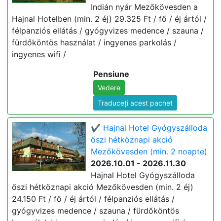
Indián nyár Mezőkövesden a
Hajnal Hotelben (min. 2 éj) 29.325 Ft / fő / éj ártól /
félpanziós ellátás / gyógyvizes medence / szauna /
fürdőköntös használat / ingyenes parkolás /
ingyenes wifi /
Pensiune
Vedere
Traduceți acest pachet
✔️ Hajnal Hotel Gyógyszálloda
őszi hétköznapi akció
Mezőkövesden (min. 2 noapte)
2026.10.01 - 2026.11.30
Hajnal Hotel Gyógyszálloda
őszi hétköznapi akció Mezőkövesden (min. 2 éj)
24.150 Ft / fő / éj ártól / félpanziós ellátás /
gyógyvizes medence / szauna / fürdőköntös