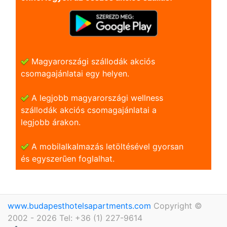
Magyarországi szállodák akciós
csomagajánlatai egy helyen.
A legjobb magyarországi wellness
szállodák akciós csomagajánlatai a
legjobb árakon.
A mobilalkalmazás letöltésével gyorsan
és egyszerũen foglalhat.
www.budapesthotelsapartments.com
Copyright ©
2002 - 2026 Tel: +36 (1) 227-9614