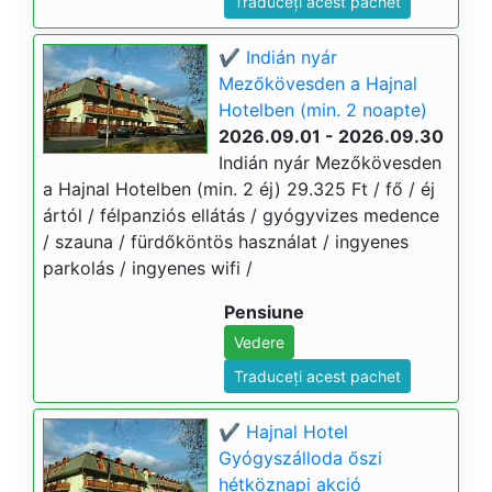
Traduceți acest pachet
✔️ Indián nyár
Mezőkövesden a Hajnal
Hotelben (min. 2 noapte)
2026.09.01 - 2026.09.30
Indián nyár Mezőkövesden
a Hajnal Hotelben (min. 2 éj) 29.325 Ft / fő / éj
ártól / félpanziós ellátás / gyógyvizes medence
/ szauna / fürdőköntös használat / ingyenes
parkolás / ingyenes wifi /
Pensiune
Vedere
Traduceți acest pachet
✔️ Hajnal Hotel
Gyógyszálloda őszi
hétköznapi akció