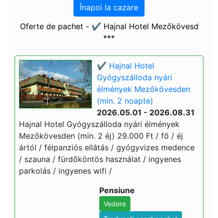
Înapoi la cazare
Oferte de pachet - ✔️ Hajnal Hotel Mezőkövesd
***
✔️ Hajnal Hotel
Gyógyszálloda nyári
élmények Mezőkövesden
(min. 2 noapte)
2026.05.01 - 2026.08.31
Hajnal Hotel Gyógyszálloda nyári élmények
Mezőkövesden (min. 2 éj) 29.000 Ft / fő / éj
ártól / félpanziós ellátás / gyógyvizes medence
/ szauna / fürdőköntös használat / ingyenes
parkolás / ingyenes wifi /
Pensiune
Vedere