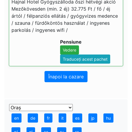
Hajnal Hotel Gyógyszálloda őszi hétvégi akció
Mezőkövesden (min. 2 éj) 32.775 Ft / fő / éj
ártól / félpanziós ellátás / gyógyvizes medence
/ szauna / fürdőköntös használat / ingyenes
parkolás / ingyenes wifi /
Pensiune
Vedere
Traduceți acest pachet
Înapoi la cazare
en
de
fr
it
es
jp
hu
pl
nl
se
ru
ro