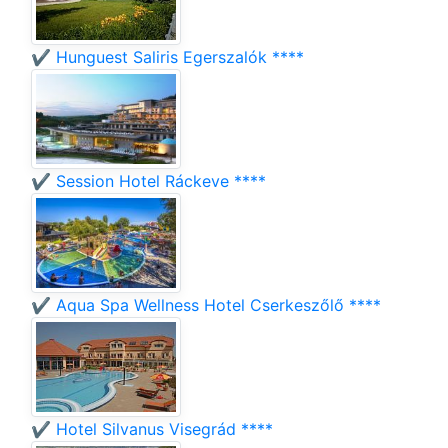
✔️ Hunguest Saliris Egerszalók ****
✔️ Session Hotel Ráckeve ****
✔️ Aqua Spa Wellness Hotel Cserkeszőlő ****
✔️ Hotel Silvanus Visegrád ****