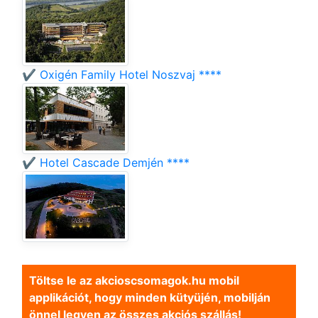
✔️ Oxigén Family Hotel Noszvaj ****
✔️ Hotel Cascade Demjén ****
Töltse le az akcioscsomagok.hu mobil
applikációt, hogy minden kütyüjén, mobilján
önnel legyen az összes akciós szállás!