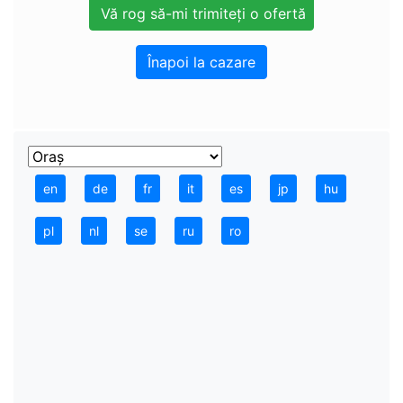
Înapoi la cazare
en
de
fr
it
es
jp
hu
pl
nl
se
ru
ro