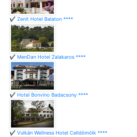
✔️ Zenit Hotel Balaton ****
✔️ MenDan Hotel Zalakaros ****
✔️ Hotel Bonvino Badacsony ****
✔️ Vulkán Wellness Hotel Celldömölk ****