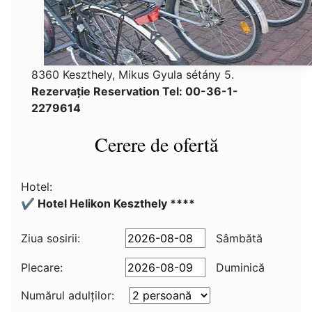
8360 Keszthely, Mikus Gyula sétány 5.
Rezervaţie Reservation Tel: 00-36-1-
2279614
Cerere de ofertă
Hotel:
✔️ Hotel Helikon Keszthely ****
Ziua sosirii:
Sâmbătă
Plecare:
Duminică
Numărul adulţilor: