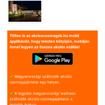
Töltse le az akcioscsomagok.hu mobil
applikációt, hogy minden kütyüjén, mobilján
önnel legyen az összes akciós szállás!
Magyarországi szállodák akciós
csomagajánlatai egy helyen.
A legjobb magyarországi wellness
szállodák akciós csomagajánlatai a
legjobb árakon.