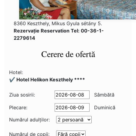
8360 Keszthely, Mikus Gyula sétány 5.
Rezervaţie Reservation Tel: 00-36-1-
2279614
Cerere de ofertă
Hotel:
✔️ Hotel Helikon Keszthely ****
Ziua sosirii:
Sâmbătă
Plecare:
Duminică
Numărul adulţilor:
Numărul de copii: