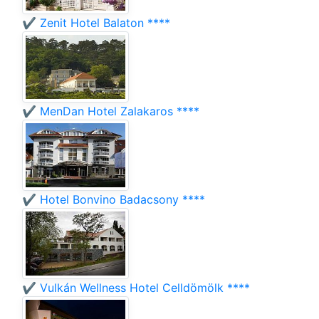
✔️ Zenit Hotel Balaton ****
✔️ MenDan Hotel Zalakaros ****
✔️ Hotel Bonvino Badacsony ****
✔️ Vulkán Wellness Hotel Celldömölk ****