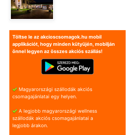
Töltse le az akcioscsomagok.hu mobil
applikációt, hogy minden kütyüjén, mobilján
önnel legyen az összes akciós szállás!
Magyarországi szállodák akciós
csomagajánlatai egy helyen.
A legjobb magyarországi wellness
szállodák akciós csomagajánlatai a
legjobb árakon.