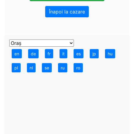
Înapoi la cazare
en
de
fr
it
es
jp
hu
pl
nl
se
ru
ro