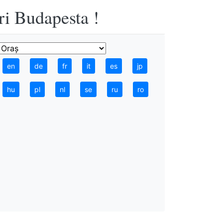
ri Budapesta !
en
de
fr
it
es
jp
hu
pl
nl
se
ru
ro