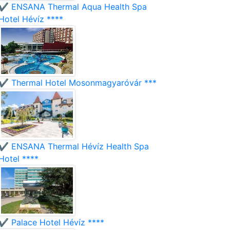
✔️ ENSANA Thermal Aqua Health Spa
Hotel Hévíz ****
✔️ Thermal Hotel Mosonmagyaróvár ***
✔️ ENSANA Thermal Hévíz Health Spa
Hotel ****
✔️ Palace Hotel Hévíz ****