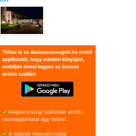
****
Töltse le az akcioscsomagok.hu mobil
applikációt, hogy minden kütyüjén,
mobilján önnel legyen az összes
akciós szállás!
Magyarországi szállodák akciós
csomagajánlatai egy helyen.
A legjobb magyarországi