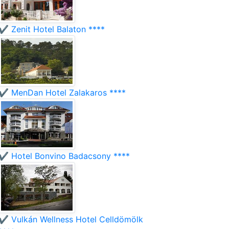
✔️ Zenit Hotel Balaton ****
✔️ MenDan Hotel Zalakaros ****
✔️ Hotel Bonvino Badacsony ****
✔️ Vulkán Wellness Hotel Celldömölk