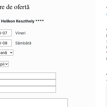
re de ofertă
 Helikon Keszthely ****
Vineri
Sâmbătă