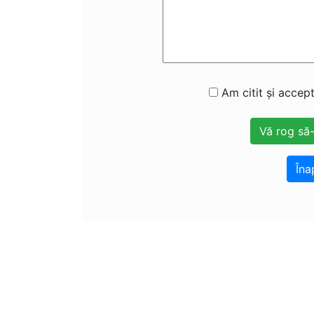
Am citit și accept
Îna