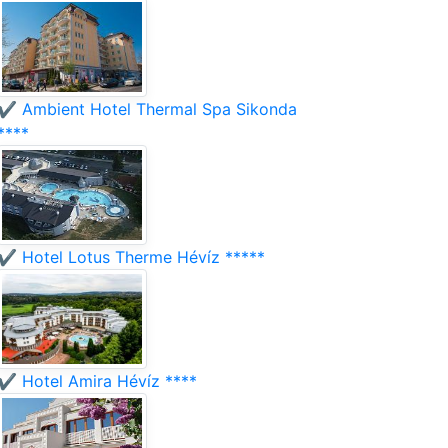
✔️ Ambient Hotel Thermal Spa Sikonda
****
✔️ Hotel Lotus Therme Hévíz *****
✔️ Hotel Amira Hévíz ****