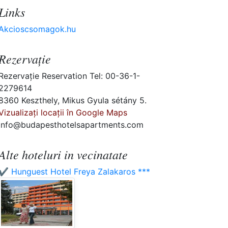
Links
Akcioscsomagok.hu
Rezervaţie
Rezervaţie Reservation Tel: 00-36-1-
2279614
8360 Keszthely, Mikus Gyula sétány 5.
Vizualizați locații în Google Maps
info@budapesthotelsapartments.com
Alte hoteluri in vecinatate
✔️ Hunguest Hotel Freya Zalakaros ***