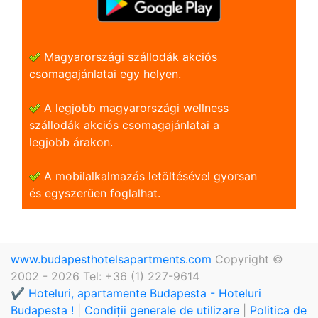
Magyarországi szállodák akciós
csomagajánlatai egy helyen.
A legjobb magyarországi wellness
szállodák akciós csomagajánlatai a
legjobb árakon.
A mobilalkalmazás letöltésével gyorsan
és egyszerũen foglalhat.
www.budapesthotelsapartments.com
Copyright ©
2002 - 2026 Tel: +36 (1) 227-9614
✔️ Hoteluri, apartamente Budapesta - Hoteluri
Budapesta !
|
Condiții generale de utilizare
|
Politica de