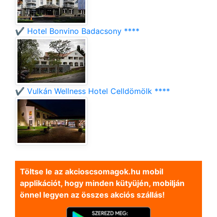
✔️ Hotel Bonvino Badacsony ****
✔️ Vulkán Wellness Hotel Celldömölk ****
Töltse le az akcioscsomagok.hu mobil
applikációt, hogy minden kütyüjén, mobilján
önnel legyen az összes akciós szállás!