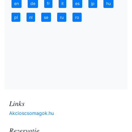
en
de
fr
it
es
jp
hu
pl
nl
se
ru
ro
Links
Akcioscsomagok.hu
Rezervaţie