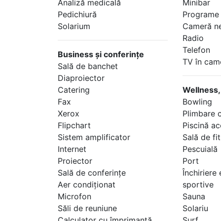
Analiză medicală
Minibar
Pedichiură
Programe t
Solarium
Cameră n
Radio
Telefon
Business şi conferinţe
TV în cam
Sală de banchet
Diaproiector
Catering
Wellness,
Fax
Bowling
Xerox
Plimbare 
Flipchart
Piscină ac
Sistem amplificator
Sală de fi
Internet
Pescuială
Proiector
Port
Sală de conferinţe
Închirier
Aer condiţionat
sportive
Microfon
Sauna
Săli de reuniune
Solariu
Calculator cu împrimantă
Surf