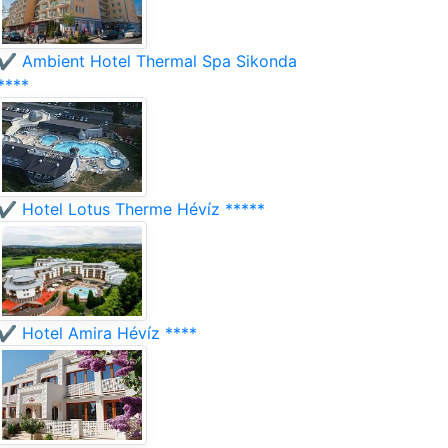
✔️ Ambient Hotel Thermal Spa Sikonda
****
✔️ Hotel Lotus Therme Hévíz *****
✔️ Hotel Amira Hévíz ****