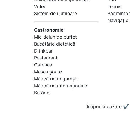
Video
Tennis
Sistem de iluminare
Badminto
Navigaţie
Gastronomie
Mic dejun de buffet
Bucătărie dietetică
Drinkbar
Restaurant
Cafenea
Mese uşoare
Măncăruri ungureşti
Măncăruri internaţionale
Berărie
Înapoi la cazare
✔️ 