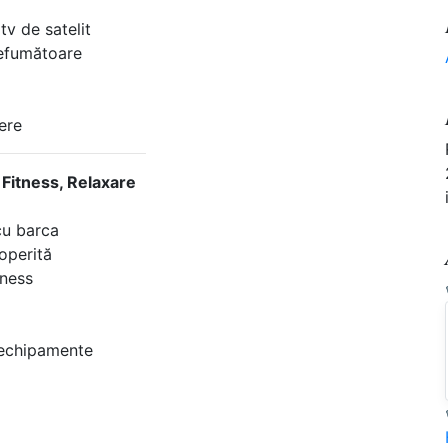
v de satelit
efumătoare
ere
 Fitness, Relaxare
cu barca
operită
tness
e echipamente