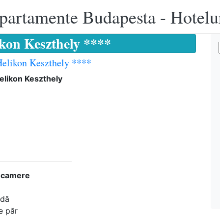
apartamente Budapesta - Hotelu
ikon Keszthely ****
Helikon Keszthely ****
elikon Keszthely
n camere
adă
e păr