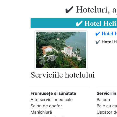
✔️ Hoteluri, 
✔️ Hotel Hel
✔️ Hotel 
✔️ Hotel H
Serviciile hotelului
Frumuseţe şi sănătate
Servicii î
Alte servicii medicale
Balcon
Salon de coafor
Baie cu c
Manichiură
Uscător d