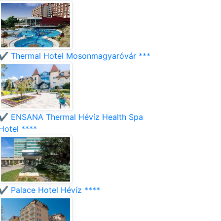
✔️ Thermal Hotel Mosonmagyaróvár ***
✔️ ENSANA Thermal Hévíz Health Spa
Hotel ****
✔️ Palace Hotel Hévíz ****