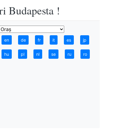
ri Budapesta !
en
de
fr
it
es
jp
hu
pl
nl
se
ru
ro