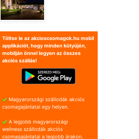
Töltse le az akcioscsomagok.hu mobil
applikációt, hogy minden kütyüjén,
mobilján önnel legyen az összes
akciós szállás!
Magyarországi szállodák akciós
csomagajánlatai egy helyen.
A legjobb magyarországi
wellness szállodák akciós
csomagajánlatai a legjobb árakon.