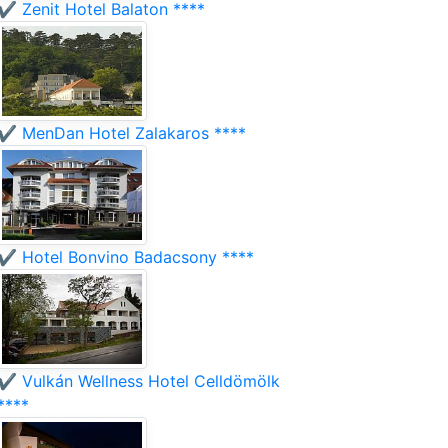
✔️ Zenit Hotel Balaton ****
✔️ MenDan Hotel Zalakaros ****
✔️ Hotel Bonvino Badacsony ****
✔️ Vulkán Wellness Hotel Celldömölk
****