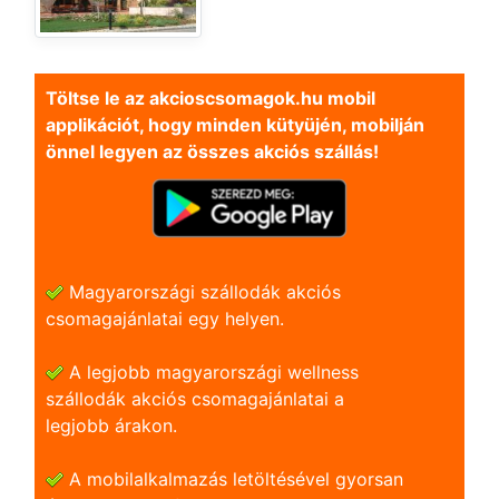
Töltse le az akcioscsomagok.hu mobil
applikációt, hogy minden kütyüjén, mobilján
önnel legyen az összes akciós szállás!
Magyarországi szállodák akciós
csomagajánlatai egy helyen.
A legjobb magyarországi wellness
szállodák akciós csomagajánlatai a
legjobb árakon.
A mobilalkalmazás letöltésével gyorsan