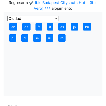
Regresar a
✔️ Ibis Budapest Citysouth Hotel (Ibis
Aero) ***
alojamiento
en
de
fr
it
es
jp
hu
pl
nl
se
ru
ro