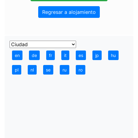
Regresar a alojamiento
en
de
fr
it
es
jp
hu
pl
nl
se
ru
ro