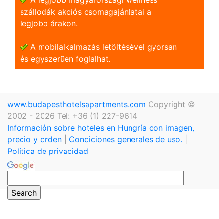
szállodák akciós csomagajánlatai a
legjobb árakon.
A mobilalkalmazás letöltésével gyorsan
és egyszerũen foglalhat.
www.budapesthotelsapartments.com
Copyright ©
2002 - 2026 Tel: +36 (1) 227-9614
Información sobre hoteles en Hungría con imagen,
precio y orden
|
Condiciones generales de uso.
|
Política de privacidad