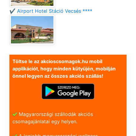
✔️ Airport Hotel Stáció Vecsés ****
Töltse le az akcioscsomagok.hu mobil
applikációt, hogy minden kütyüjén, mobilján
önnel legyen az összes akciós szállás!
Magyarországi szállodák akciós
csomagajánlatai egy helyen.
A legjobb magyarországi wellness