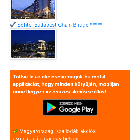
✔️ Sofitel Budapest Chain Bridge *****
Töltse le az akcioscsomagok.hu mobil
applikációt, hogy minden kütyüjén, mobilján
önnel legyen az összes akciós szállás!
Magyarországi szállodák akciós
csomagajánlatai egy helyen.