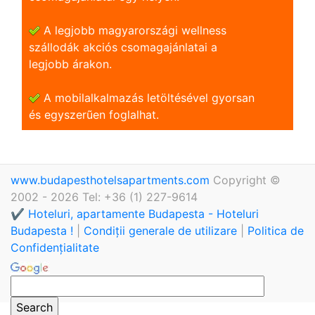
A legjobb magyarországi wellness
szállodák akciós csomagajánlatai a
legjobb árakon.
A mobilalkalmazás letöltésével gyorsan
és egyszerũen foglalhat.
www.budapesthotelsapartments.com
Copyright ©
2002 - 2026 Tel: +36 (1) 227-9614
✔️ Hoteluri, apartamente Budapesta - Hoteluri
Budapesta !
|
Condiții generale de utilizare
|
Politica de
Confidențialitate