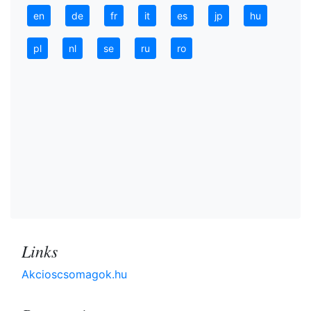
en
de
fr
it
es
jp
hu
pl
nl
se
ru
ro
Links
Akcioscsomagok.hu