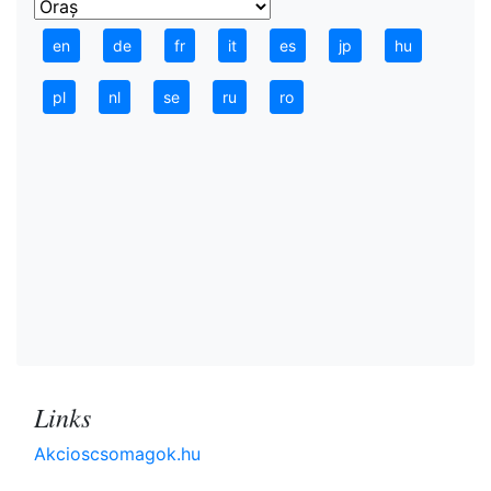
en
de
fr
it
es
jp
hu
pl
nl
se
ru
ro
Links
Akcioscsomagok.hu