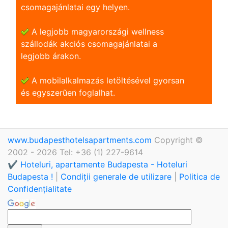
csomagajánlatai egy helyen.
A legjobb magyarországi wellness
szállodák akciós csomagajánlatai a
legjobb árakon.
A mobilalkalmazás letöltésével gyorsan
és egyszerũen foglalhat.
www.budapesthotelsapartments.com
Copyright ©
2002 - 2026 Tel: +36 (1) 227-9614
✔️ Hoteluri, apartamente Budapesta - Hoteluri
Budapesta !
|
Condiții generale de utilizare
|
Politica de
Confidențialitate