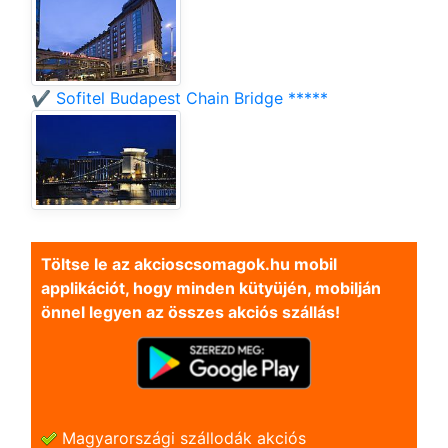
✔️ Sofitel Budapest Chain Bridge *****
Töltse le az akcioscsomagok.hu mobil
applikációt, hogy minden kütyüjén, mobilján
önnel legyen az összes akciós szállás!
Magyarországi szállodák akciós