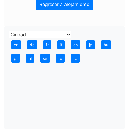
Regresar a alojamiento
en
de
fr
it
es
jp
hu
pl
nl
se
ru
ro