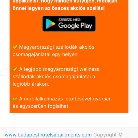
applikációt, hogy minden kütyüjén, mobilján
önnel legyen az összes akciós szállás!
Magyarországi szállodák akciós
csomagajánlatai egy helyen.
A legjobb magyarországi wellness
szállodák akciós csomagajánlatai a
legjobb árakon.
A mobilalkalmazás letöltésével gyorsan
és egyszerũen foglalhat.
www.budapesthotelsapartments.com
Copyright ©