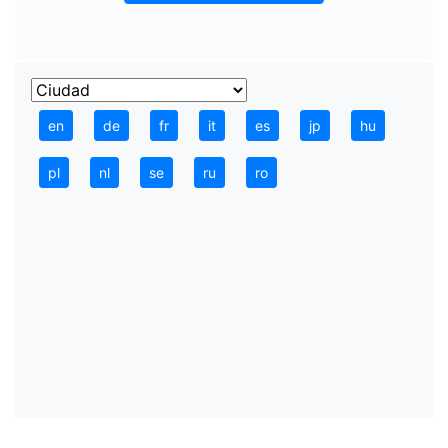
en
de
fr
it
es
jp
hu
pl
nl
se
ru
ro