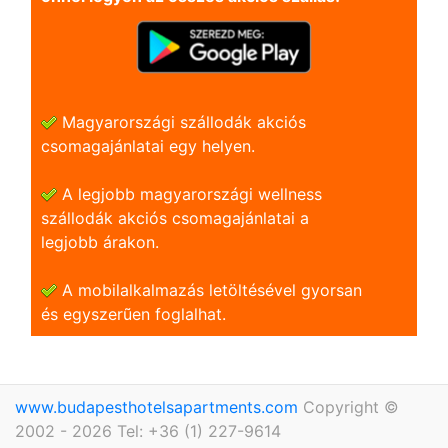
Magyarországi szállodák akciós
csomagajánlatai egy helyen.
A legjobb magyarországi wellness
szállodák akciós csomagajánlatai a
legjobb árakon.
A mobilalkalmazás letöltésével gyorsan
és egyszerũen foglalhat.
www.budapesthotelsapartments.com
Copyright ©
2002 - 2026 Tel: +36 (1) 227-9614