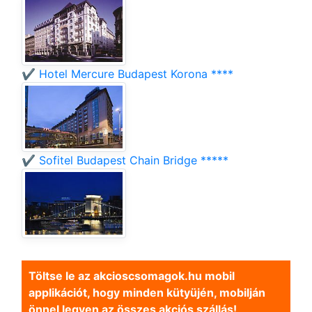
✔️ Hotel Mercure Budapest Korona ****
✔️ Sofitel Budapest Chain Bridge *****
Töltse le az akcioscsomagok.hu mobil
applikációt, hogy minden kütyüjén, mobilján
önnel legyen az összes akciós szállás!