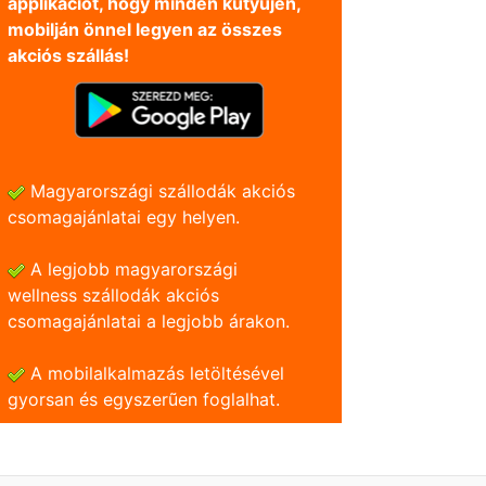
applikációt, hogy minden kütyüjén,
mobilján önnel legyen az összes
akciós szállás!
Magyarországi szállodák akciós
csomagajánlatai egy helyen.
A legjobb magyarországi
wellness szállodák akciós
csomagajánlatai a legjobb árakon.
A mobilalkalmazás letöltésével
gyorsan és egyszerũen foglalhat.