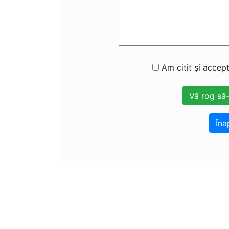
Am citit și accept
Îna