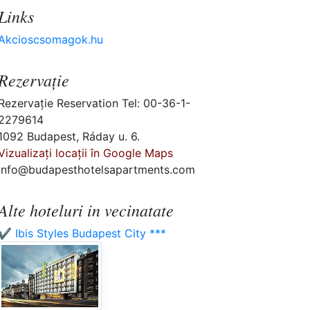
Links
Akcioscsomagok.hu
Rezervaţie
Rezervaţie Reservation Tel: 00-36-1-
2279614
1092 Budapest, Ráday u. 6.
Vizualizați locații în Google Maps
info@budapesthotelsapartments.com
Alte hoteluri in vecinatate
✔️ Ibis Styles Budapest City ***