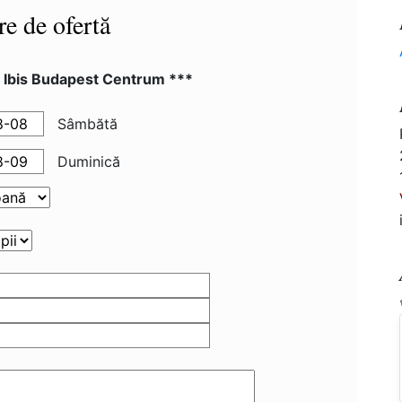
re de ofertă
l Ibis Budapest Centrum ***
Sâmbătă
Duminică