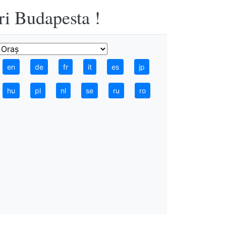
ri Budapesta !
en
de
fr
it
es
jp
hu
pl
nl
se
ru
ro