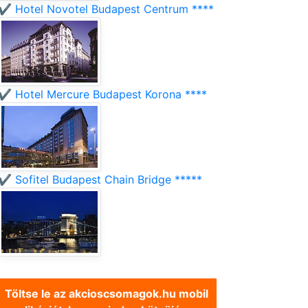
✔️ Hotel Novotel Budapest Centrum ****
✔️ Hotel Mercure Budapest Korona ****
✔️ Sofitel Budapest Chain Bridge *****
Töltse le az akcioscsomagok.hu mobil