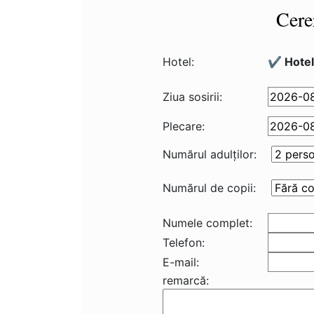
Cere
Hotel:
✔️ Hote
Ziua sosirii:
Plecare:
Numărul adulţilor:
Numărul de copii:
Numele complet:
Telefon:
E-mail:
remarcă: