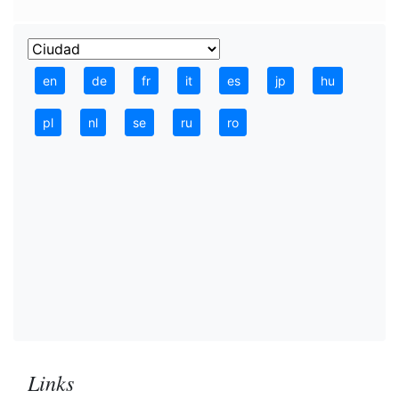
en
de
fr
it
es
jp
hu
pl
nl
se
ru
ro
Links