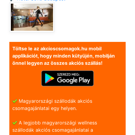
Töltse le az akcioscsomagok.hu mobil
applikációt, hogy minden kütyüjén, mobilján
önnel legyen az összes akciós szállás!
Magyarországi szállodák akciós
csomagajánlatai egy helyen.
A legjobb magyarországi wellness
szállodák akciós csomagajánlatai a