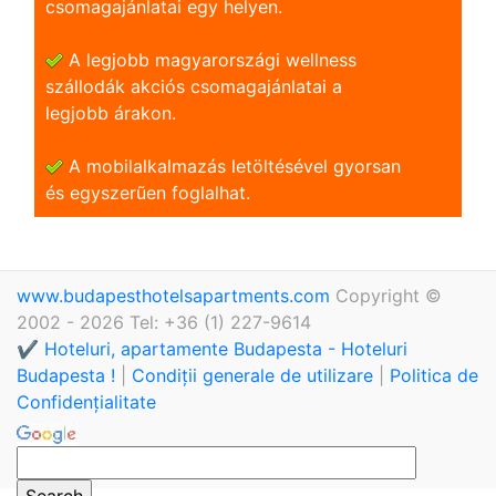
csomagajánlatai egy helyen.
A legjobb magyarországi wellness
szállodák akciós csomagajánlatai a
legjobb árakon.
A mobilalkalmazás letöltésével gyorsan
és egyszerũen foglalhat.
www.budapesthotelsapartments.com
Copyright ©
2002 - 2026 Tel: +36 (1) 227-9614
✔️ Hoteluri, apartamente Budapesta - Hoteluri
Budapesta !
|
Condiții generale de utilizare
|
Politica de
Confidențialitate