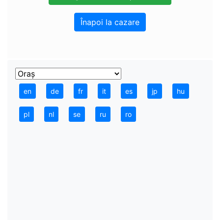
Înapoi la cazare
en
de
fr
it
es
jp
hu
pl
nl
se
ru
ro