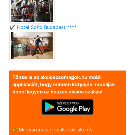
✔️ Hotel Soho Budapest ****
Töltse le az akcioscsomagok.hu mobil
applikációt, hogy minden kütyüjén, mobilján
önnel legyen az összes akciós szállás!
Magyarországi szállodák akciós