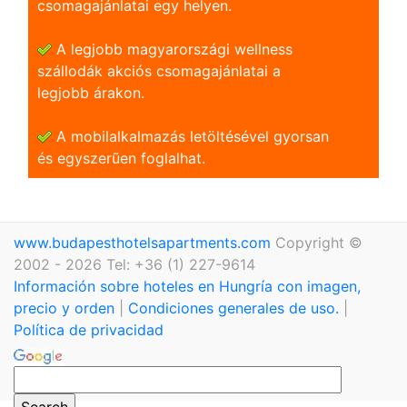
csomagajánlatai egy helyen.
A legjobb magyarországi wellness
szállodák akciós csomagajánlatai a
legjobb árakon.
A mobilalkalmazás letöltésével gyorsan
és egyszerũen foglalhat.
www.budapesthotelsapartments.com
Copyright ©
2002 - 2026 Tel: +36 (1) 227-9614
Información sobre hoteles en Hungría con imagen,
precio y orden
|
Condiciones generales de uso.
|
Política de privacidad