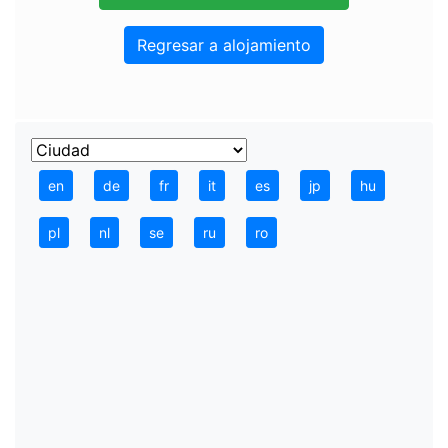
Regresar a alojamiento
en
de
fr
it
es
jp
hu
pl
nl
se
ru
ro