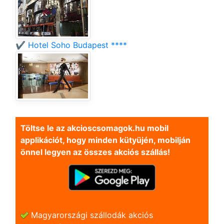
✔️ Hotel Soho Budapest ****
Töltse le az akcioscsomagok.hu mobil
applikációt, hogy minden kütyüjén, mobilján
önnel legyen az összes akciós szállás!
Magyarországi szállodák akciós