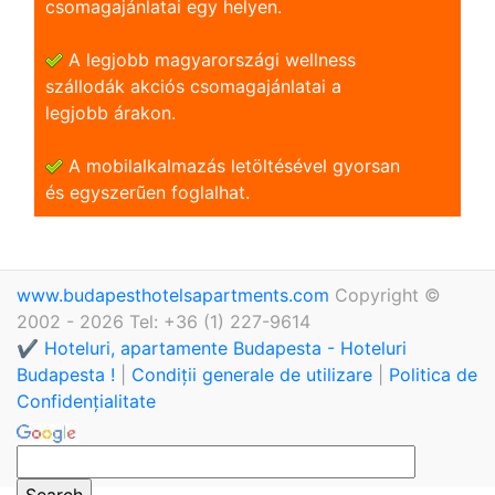
csomagajánlatai egy helyen.
A legjobb magyarországi wellness
szállodák akciós csomagajánlatai a
legjobb árakon.
A mobilalkalmazás letöltésével gyorsan
és egyszerũen foglalhat.
www.budapesthotelsapartments.com
Copyright ©
2002 - 2026 Tel: +36 (1) 227-9614
✔️ Hoteluri, apartamente Budapesta - Hoteluri
Budapesta !
|
Condiții generale de utilizare
|
Politica de
Confidențialitate