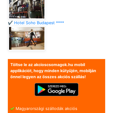
✔️ Hotel Soho Budapest ****
Töltse le az akcioscsomagok.hu mobil
applikációt, hogy minden kütyüjén, mobilján
önnel legyen az összes akciós szállás!
Magyarországi szállodák akciós