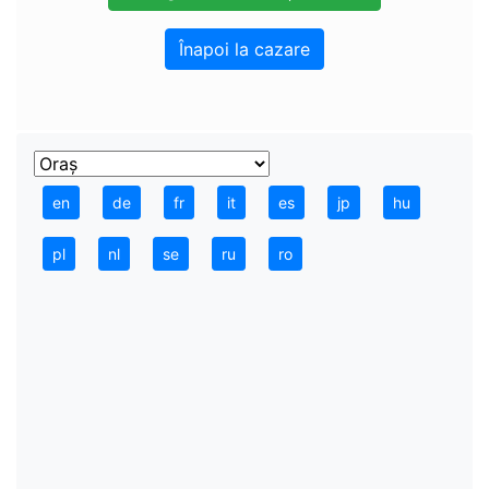
Înapoi la cazare
en
de
fr
it
es
jp
hu
pl
nl
se
ru
ro